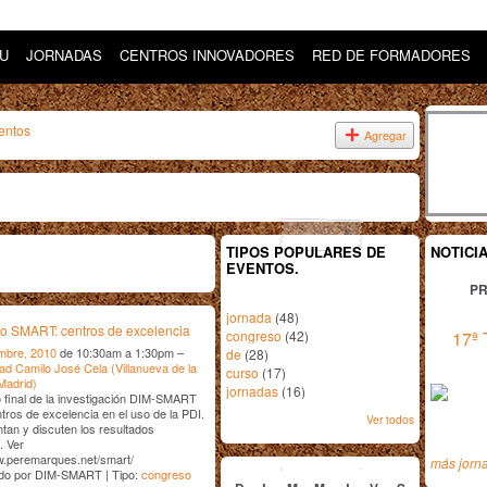
DU
JORNADAS
CENTROS INNOVADORES
RED DE FORMADORES
entos
Agregar
TIPOS POPULARES DE
NOTICI
EVENTOS.
PR
jornada
(48)
o SMART: centros de excelencia
congreso
(42)
17ª 
mbre, 2010
de 10:30am a 1:30pm –
de
(28)
ad Camilo José Cela (Villanueva de la
curso
(17)
Madrid)
jornadas
(16)
final de la investigación DIM-SMART
tros de excelencia en el uso de la PDI.
Ver todos
tan y discuten los resultados
. Ver
septiembre
2010
w.peremarques.net/smart/
más jorn
do por DIM-SMART | Tipo:
congreso