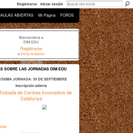
Registrarse
Iniciar sesión
AULAS ABIERTAS
Mi Página
FOROS
Bienvenido/a a
DIM-EDU
Registrarse
o
Inicia la sesión
AS SOBRE LAS JORNADAS DIM-EDU
ÓXIMA JORNADA: 30
DE SEPTIEMBRE
Inscripción abierta
Trobada de Centres Innovadors de
Catalunya
adas