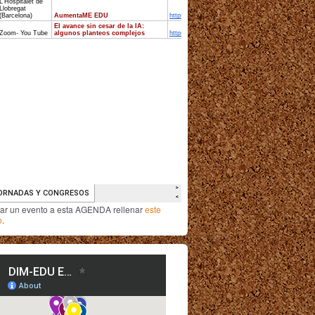
iar un evento a esta AGENDA rellenar
este
o
.