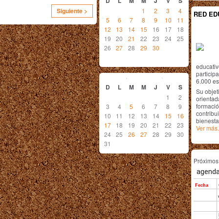
D
L
M
M
J
V
S
1
2
3
4
Siguiente >
RED ED
5
6
7
8
9
10
11
12
13
14
15
16
17
18
19
20
21
22
23
24
25
26
27
28
29
30
educativ
octubre
2010
particip
6.000 est
D
L
M
M
J
V
S
Su objet
1
2
orientada
formació
3
4
5
6
7
8
9
contribui
10
11
12
13
14
15
16
bienesta
17
18
19
20
21
22
23
Ver más.
24
25
26
27
28
29
30
31
Próximo