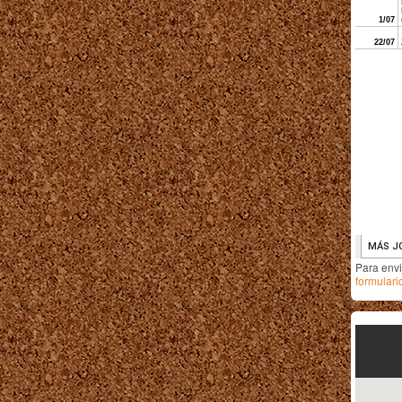
Para env
formulari