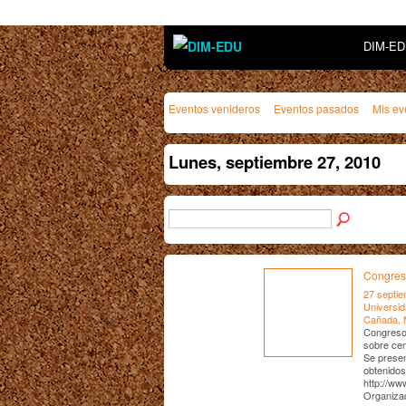
DIM-E
Eventos venideros
Eventos pasados
Mis ev
Lunes, septiembre 27, 2010
Congres
27 septie
Universid
Cañada, 
Congreso 
sobre cen
Se presen
obtenidos
http://ww
Organiza