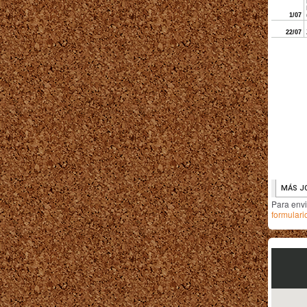
Para env
formulari