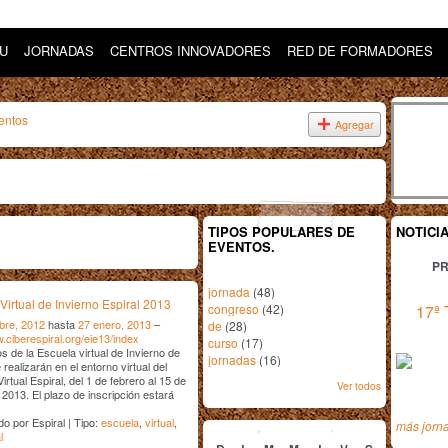
DU
JORNADAS
CENTROS INNOVADORES
RED DE FORMADORES
entos
Agregar
TIPOS POPULARES DE
NOTICI
EVENTOS.
PR
jornada
(48)
Virtual de Invierno Espiral 2013
congreso
(42)
17ª 
bre, 2012
hasta
27 enero, 2013
–
de
(28)
w.ciberespiral.org/eie13/index
curso
(17)
s de la Escuela virtual de Invierno de
jornadas
(16)
 realizarán en el entorno virtual del
rtual Espiral, del 1 de febrero al 15 de
Ver todos
2013. El plazo de inscripción estará
enero
2013
o por Espiral | Tipo:
escuela
,
virtual
,
más jorn
l