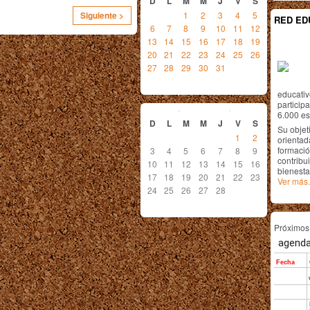
D
L
M
M
J
V
S
1
2
3
4
5
Siguiente >
RED ED
6
7
8
9
10
11
12
13
14
15
16
17
18
19
20
21
22
23
24
25
26
27
28
29
30
31
educativ
febrero
2013
particip
6.000 est
D
L
M
M
J
V
S
Su objet
1
2
orientada
formació
3
4
5
6
7
8
9
contribui
10
11
12
13
14
15
16
bienesta
17
18
19
20
21
22
23
Ver más.
24
25
26
27
28
Próximo