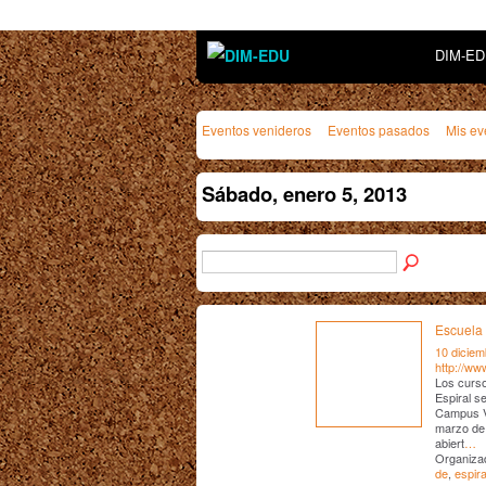
DIM-E
Eventos venideros
Eventos pasados
Mis ev
Sábado, enero 5, 2013
Escuela 
10 diciem
http://ww
Los curso
Espiral se
Campus Vi
marzo de 
abiert
…
Organizad
de
,
espira