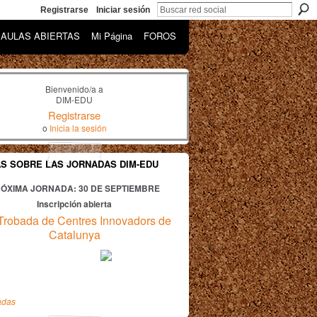
Registrarse
Iniciar sesión
AULAS ABIERTAS
Mi Página
FOROS
Bienvenido/a a
DIM-EDU
Registrarse
o
Inicia la sesión
AS SOBRE LAS JORNADAS DIM-EDU
ÓXIMA JORNADA: 30
DE SEPTIEMBRE
Inscripción abierta
Trobada de Centres Innovadors de
Catalunya
adas