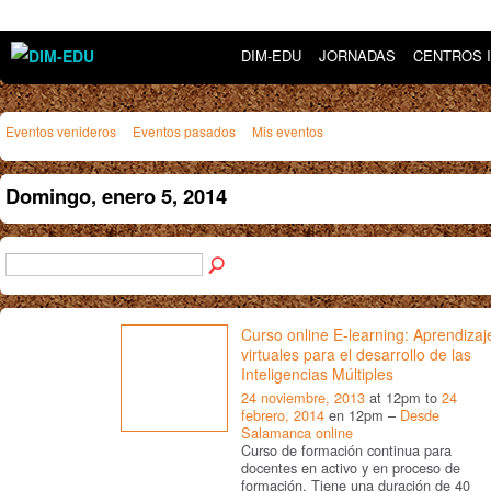
DIM-EDU
JORNADAS
CENTROS 
Eventos venideros
Eventos pasados
Mis eventos
Domingo, enero 5, 2014
Curso online E-learning: Aprendizaj
virtuales para el desarrollo de las
Inteligencias Múltiples
24 noviembre, 2013
at 12pm to
24
febrero, 2014
en 12pm –
Desde
Salamanca online
Curso de formación continua para
docentes en activo y en proceso de
formación. Tiene una duración de 40