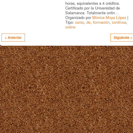
horas, equivalentes a 4 créditos.
Certificado por la Universidad de
Salamanca. Totalmente onlin
…
Organizado por
Mònica Moya López
|
Tipo:
curso
,
de
,
formación
,
continua
,
online
< Anterior
Siguiente >