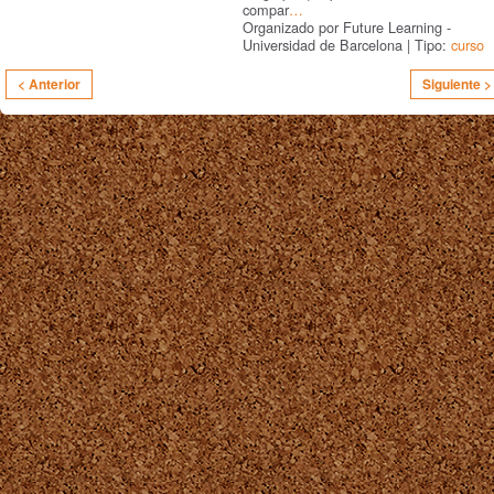
compar
…
Organizado por Future Learning -
Universidad de Barcelona | Tipo:
curso
< Anterior
Siguiente >