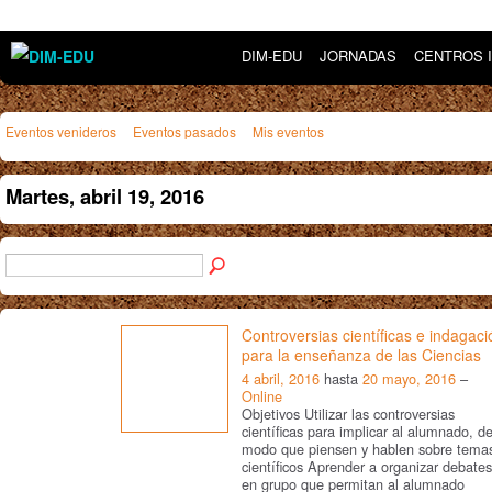
DIM-EDU
JORNADAS
CENTROS 
Eventos venideros
Eventos pasados
Mis eventos
Martes, abril 19, 2016
Controversias científicas e indagaci
para la enseñanza de las Ciencias
4 abril, 2016
hasta
20 mayo, 2016
–
Online
Objetivos Utilizar las controversias
científicas para implicar al alumnado, d
modo que piensen y hablen sobre tema
científicos Aprender a organizar debates
en grupo que permitan al alumnado