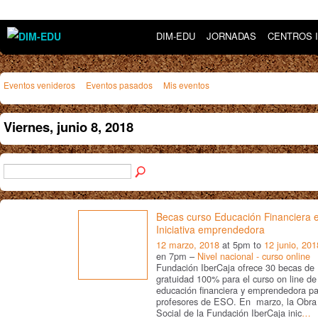
DIM-EDU
JORNADAS
CENTROS 
Eventos venideros
Eventos pasados
Mis eventos
Viernes, junio 8, 2018
Becas curso Educación Financiera 
Iniciativa emprendedora
12 marzo, 2018
at 5pm to
12 junio, 201
en 7pm –
Nivel nacional - curso online
Fundación IberCaja ofrece 30 becas de
gratuidad 100% para el curso on line de
educación financiera y emprendedora pa
profesores de ESO. En marzo, la Obra
Social de la Fundación IberCaja inic
…