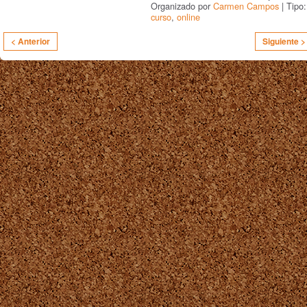
Organizado por
Carmen Campos
| Tipo:
curso
,
online
< Anterior
Siguiente >