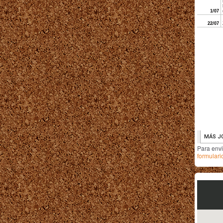
Para env
formulari