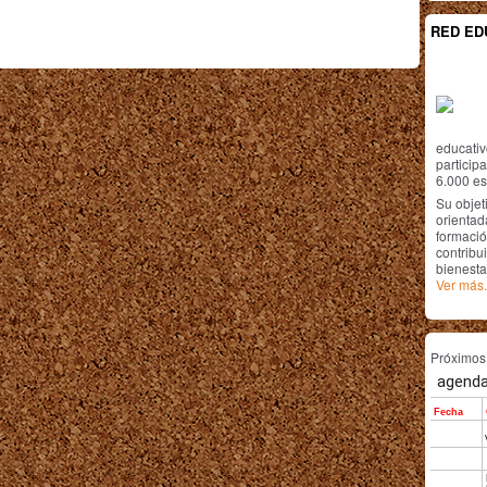
RED ED
educativ
particip
6.000 est
Su objet
orientada
formació
contribui
bienesta
Ver más.
Próximo