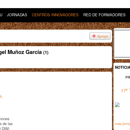
DU
JORNADAS
CENTROS INNOVADORES
RED DE FORMADORES
Agregar
gel Muñoz García
(1)
NOTICI
PR
17ª 
s,
ciones
a de las
más jorn
O DIM-