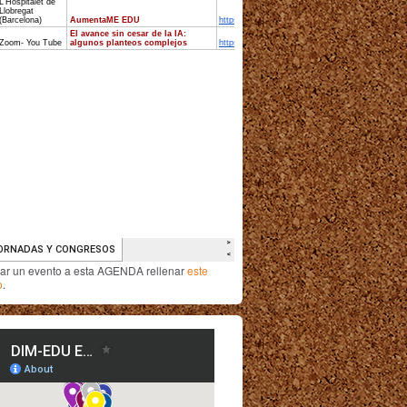
iar un evento a esta AGENDA rellenar
este
o
.