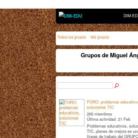
DIM-E
Todos los grupos
Mis grupos
Grupos de Miguel Án
FORO: problemas educativo
soluciones TIC
265 miembros
Última actividad: 21 Feb
Problemas educativos, solu
TIC, planes de mejora es un
líneas de trabajo del GRUP