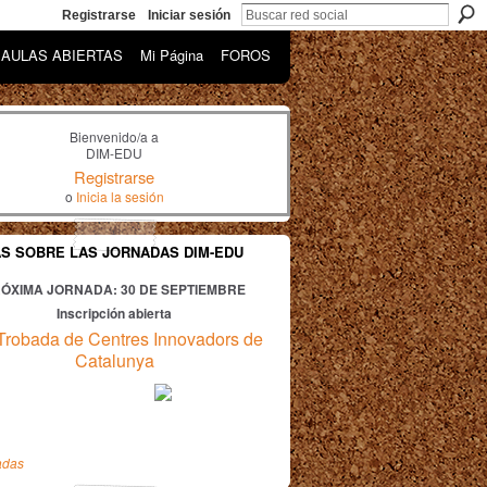
Registrarse
Iniciar sesión
AULAS ABIERTAS
Mi Página
FOROS
Bienvenido/a a
DIM-EDU
Registrarse
o
Inicia la sesión
AS SOBRE LAS JORNADAS DIM-EDU
ÓXIMA JORNADA: 30
DE SEPTIEMBRE
Inscripción abierta
Trobada de Centres Innovadors de
Catalunya
adas