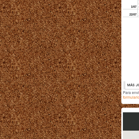
Para env
formulari