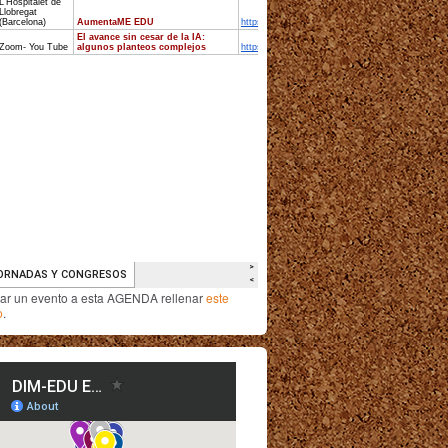
iar un evento a esta AGENDA rellenar
este
o
.