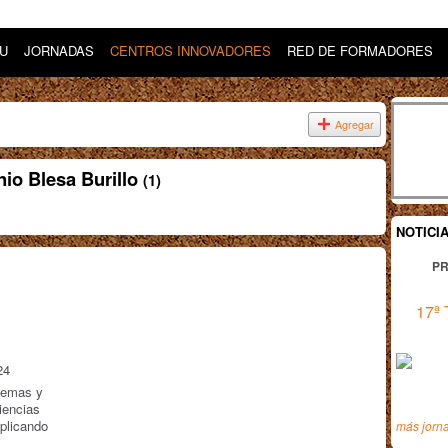
DU
JORNADAS
CENTROS INNOVADORES
RED DE FORMADORES
Agregar
io Blesa Burillo
(1)
NOTICI
PR
17ª 
24
lemas y
iencias
aplicando
más jorn