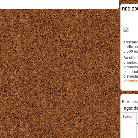
RED ED
educativ
particip
6.000 est
Su objet
orientada
formació
contribui
bienesta
Ver más.
Próximo