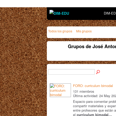
DIM-E
Todos los grupos
Mis grupos
Grupos de José Anton
FORO: curriculum bimodal
131 miembros
Última actividad: 24 May 20
Espacio para comentar prob
compartir materiales y exper
entre profesores que están 
el
curriculum bimodal…