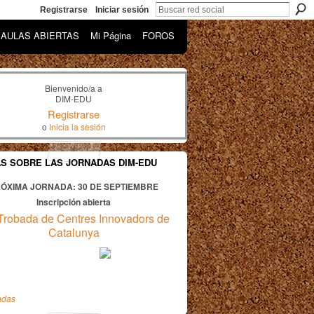
Registrarse
Iniciar sesión
AULAS ABIERTAS
Mi Página
FOROS
Bienvenido/a a
DIM-EDU
Registrarse
o
Inicia la sesión
AS SOBRE LAS JORNADAS DIM-EDU
ÓXIMA JORNADA: 30
DE SEPTIEMBRE
Inscripción abierta
Trobada de Centres Innovadors de
Catalunya
adas