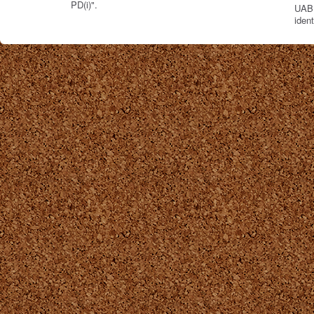
PD(i)".
UAB 
iden