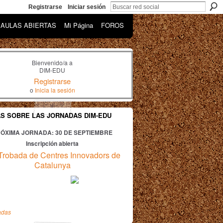
Registrarse
Iniciar sesión
AULAS ABIERTAS
Mi Página
FOROS
Bienvenido/a a
DIM-EDU
Registrarse
o
Inicia la sesión
AS SOBRE LAS JORNADAS DIM-EDU
ÓXIMA JORNADA: 30
DE SEPTIEMBRE
Inscripción abierta
Trobada de Centres Innovadors de
Catalunya
adas