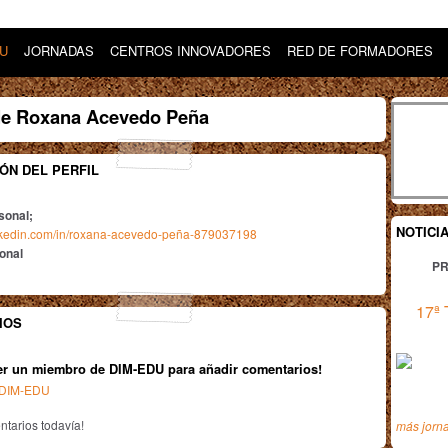
DU
JORNADAS
CENTROS INNOVADORES
RED DE FORMADORES
de Roxana Acevedo Peña
ÓN DEL PERFIL
sonal;
NOTICI
inkedin.com/in/roxana-acevedo-peña-879037198
ional
PR
17ª 
IOS
er un miembro de DIM-EDU para añadir comentarios!
n DIM-EDU
tarios todavía!
más jorn