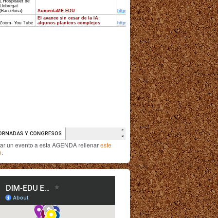
iar un evento a esta AGENDA rellenar
este
o
.