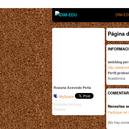
DIM-E
Página 
INFORMACI
web/blog per
http://www.l
Perfil profes
Académica
Roxana Acevedo Peña
COMENTAR
MySpace
Entradas del blog
Necesitas s
Grupos
Participar e
¡No hay comen