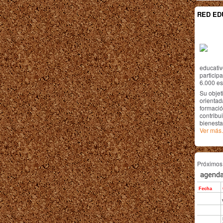
RED ED
educativ
particip
6.000 est
Su objet
orientada
formació
contribui
bienesta
Ver más.
Próximo