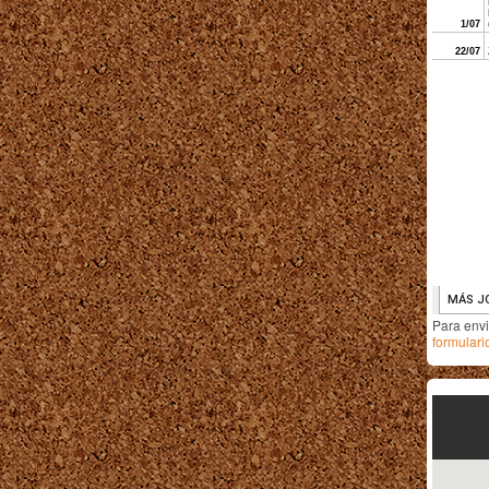
Para env
formulari