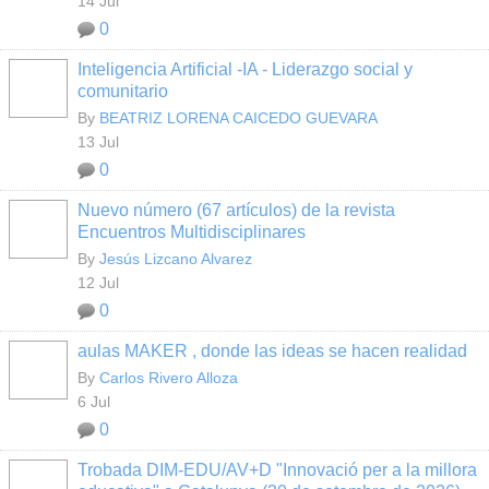
14 Jul
0
Inteligencia Artificial -IA - Liderazgo social y
comunitario
By
BEATRIZ LORENA CAICEDO GUEVARA
13 Jul
0
Nuevo número (67 artículos) de la revista
Encuentros Multidisciplinares
By
Jesús Lizcano Alvarez
12 Jul
0
aulas MAKER , donde las ideas se hacen realidad
By
Carlos Rivero Alloza
6 Jul
0
Trobada DIM-EDU/AV+D "Innovació per a la millora