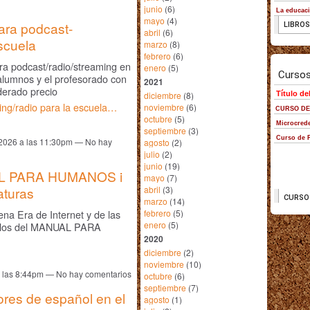
junio
(6)
mayo
(4)
ra podcast-
abril
(6)
scuela
marzo
(8)
febrero
(6)
ra podcast/radio/streaming en
enero
(5)
s alumnos y el profesorado con
2021
oderado precio
diciembre
(8)
ng/radio para la escuela…
noviembre
(6)
octubre
(5)
septiembre
(3)
2026 a las 11:30pm — No hay
agosto
(2)
julio
(2)
junio
(19)
UAL PARA HUMANOS i
mayo
(7)
abril
(3)
aturas
marzo
(14)
febrero
(5)
ena Era de Internet y de las
enero
(5)
ítulos del MANUAL PARA
2020
diciembre
(2)
noviembre
(10)
 las 8:44pm — No hay comentarios
octubre
(6)
septiembre
(7)
ores de español en el
agosto
(1)