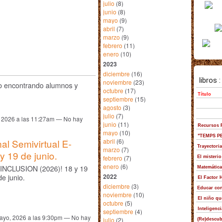
julio
(8)
junio
(8)
mayo
(9)
abril
(7)
marzo
(9)
febrero
(11)
enero
(10)
2023
diciembre
(16)
noviembre
(23)
o encontrando alumnos y
octubre
(17)
septiembre
(15)
agosto
(3)
julio
(7)
 2026 a las 11:27am — No hay
junio
(11)
mayo
(10)
abril
(6)
nal Semivirtual E-
marzo
(7)
 19 de junio.
febrero
(7)
enero
(6)
E-INCLUSION (2026)! 18 y 19
2022
de junio.
diciembre
(3)
noviembre
(10)
octubre
(5)
septiembre
(4)
ayo, 2026 a las 9:30pm — No hay
julio
(2)