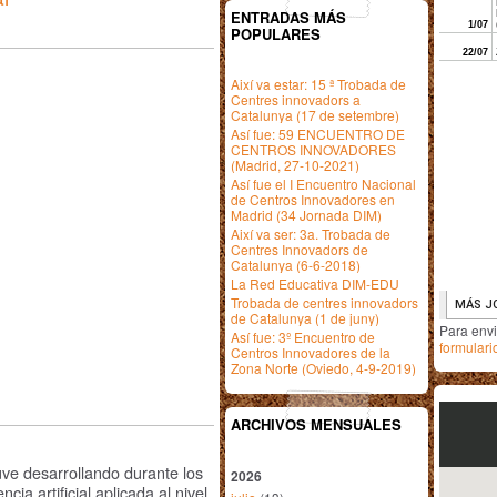
ENTRADAS MÁS
POPULARES
Així va estar: 15 ª Trobada de
Centres innovadors a
Catalunya (17 de setembre)
Así fue: 59 ENCUENTRO DE
CENTROS INNOVADORES
(Madrid, 27-10-2021)
Así fue el I Encuentro Nacional
de Centros Innovadores en
Madrid (34 Jornada DIM)
Així va ser: 3a. Trobada de
Centres Innovadors de
Catalunya (6-6-2018)
La Red Educativa DIM-EDU
Trobada de centres innovadors
de Catalunya (1 de juny)
Para env
Así fue: 3º Encuentro de
formulari
Centros Innovadores de la
Zona Norte (Oviedo, 4-9-2019)
ARCHIVOS MENSUALES
ve desarrollando durante los
2026
cia artificial aplicada al nivel