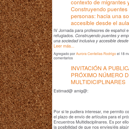
contexto de migrantes y
Construyendo puentes
personas: hacia una so
accesible desde el aul
IV Jornada para profesores de español e
refugiados.
Construyendo puentes y emp
una sociedad inclusiva y accesible desde
Leer más...
Agregado por
Aurora Centellas Rodrigo
el 18 m
comentarios
INVITACIÓN A PUBLI
PRÓXIMO NÚMERO 
MULTIDICIPLINARES
Estimad@ amig@:
Por si te pudiera interesar, me permito c
el plazo de envío de artículos para el pr
Encuentros Multidisciplinares. Es por ell
la posibilidad de que nos envíes/éis algú