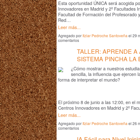
Esta oportunidad ÚNICA será acogida po
Innovadores en Madrid y 2º Facultades I
Facultad de Formación del Profesorado y
Red…
Leer más...
Agregado por
Itziar Pedroche Santoveña
el 29 
comentarios
TALLER: APRENDE A 
SISTEMA PINCHA LA
¿Cómo mostrar a nuestros estudia
sencilla, la influencia que ejercen 
forma de interpretar el mundo?
El próximo 8 de junio a las 12:00, en el
Centros Innovadores en Madrid y 2º Fac
Leer más...
Agregado por
Itziar Pedroche Santoveña
el 26 
comentarios
IA Fácil para Nivel Inici