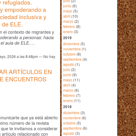
julio
(2)
 refugiados.
junio
(6)
 y empoderando a
mayo
(5)
ciedad inclusiva y
abril
(10)
marzo
(2)
a de ELE.
febrero
(8)
n el contexto de migrantes y
enero
(3)
oderando a personas: hacia
2019
.…
 el aula de ELE
diciembre
(5)
noviembre
(1)
octubre
(8)
ayo, 2026 a las 8:48pm — No hay
septiembre
(4)
agosto
(1)
julio
(2)
CAR ARTÍCULOS EN
junio
(9)
DE ENCUENTROS
mayo
(11)
abril
(4)
marzo
(6)
febrero
(7)
enero
(11)
2018
diciembre
(3)
omunicarte que ya está abierto
noviembre
(6)
óximo número de la revista
octubre
(5)
o que te invitamos a considerar
septiembre
(6)
agosto
(3)
n artículo relacionado con