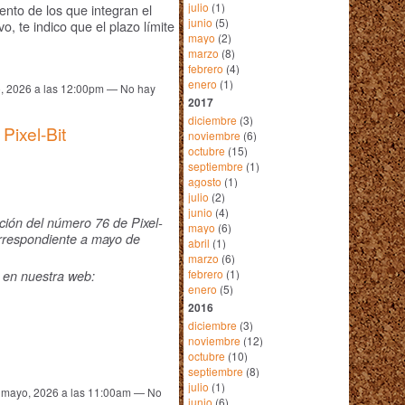
julio
(1)
ento de los que integran el
junio
(5)
o, te indico que el plazo límite
mayo
(2)
marzo
(8)
febrero
(4)
enero
(1)
, 2026 a las 12:00pm — No hay
2017
diciembre
(3)
Pixel-Bit
noviembre
(6)
octubre
(15)
septiembre
(1)
agosto
(1)
julio
(2)
junio
(4)
ción del número 76 de Pixel-
mayo
(6)
orrespondiente a mayo de
abril
(1)
marzo
(6)
febrero
(1)
 en nuestra web:
enero
(5)
2016
diciembre
(3)
noviembre
(12)
octubre
(10)
septiembre
(8)
julio
(1)
 mayo, 2026 a las 11:00am — No
junio
(6)