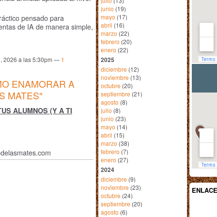
julio
(13)
junio
(19)
mayo
(17)
 práctico pensado para
abril
(16)
entas de IA de manera simple,
marzo
(22)
febrero
(20)
enero
(22)
2025
, 2026 a las 5:30pm —
1
diciembre
(12)
noviembre
(13)
ÓMO ENAMORAR A
octubre
(20)
S MATES"
septiembre
(21)
agosto
(8)
TUS ALUMNOS (Y A TI
julio
(8)
junio
(23)
mayo
(14)
abril
(15)
marzo
(38)
febrero
(7)
odelasmates.com
enero
(27)
2024
diciembre
(9)
noviembre
(23)
ENLAC
octubre
(24)
septiembre
(20)
agosto
(6)