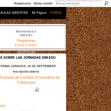
Registrarse
Iniciar sesión
AULAS ABIERTAS
Mi Página
FOROS
Bienvenido/a a
DIM-EDU
Registrarse
o
Inicia la sesión
AS SOBRE LAS JORNADAS DIM-EDU
ÓXIMA JORNADA: 30
DE SEPTIEMBRE
Inscripción abierta
Trobada de Centres Innovadors de
Catalunya
adas