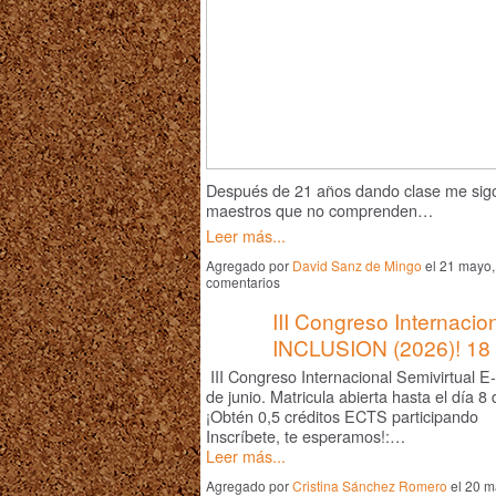
Después de 21 años dando clase me sig
maestros que no comprenden…
Leer más...
Agregado por
David Sanz de Mingo
el 21 mayo,
comentarios
III Congreso Internacio
INCLUSION (2026)! 18 y
III Congreso Internacional Semivirtual 
de junio. Matricula abierta hasta el día 8 
¡Obtén 0,5 créditos ECTS participando
Inscríbete, te esperamos!:…
Leer más...
Agregado por
Cristina Sánchez Romero
el 20 m