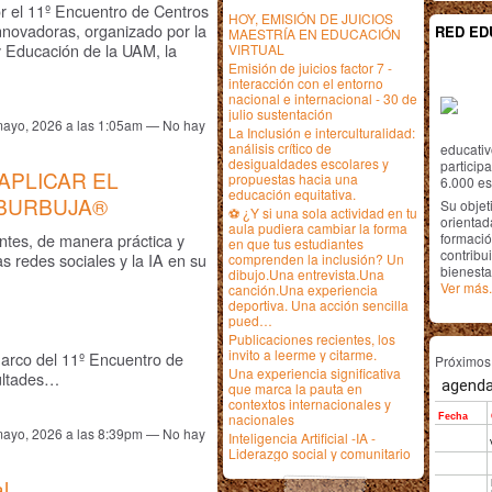
r el 11º Encuentro de Centros
HOY, EMISIÓN DE JUICIOS
nnovadoras, organizado por la
RED ED
MAESTRÍA EN EDUCACIÓN
 Educación de la UAM, la
VIRTUAL
Emisión de juicios factor 7 -
interacción con el entorno
nacional e internacional - 30 de
julio sustentación
mayo, 2026 a las 1:05am — No hay
La Inclusión e interculturalidad:
análisis crítico de
educativ
desigualdades escolares y
particip
APLICAR EL
propuestas hacia una
6.000 est
educación equitativa.
 BURBUJA®
Su objet
⚽ ¿Y si una sola actividad en tu
orientada
aula pudiera cambiar la forma
ntes, de manera práctica y
formació
en que tus estudiantes
contribui
las redes sociales y la IA en su
comprenden la inclusión? Un
bienesta
dibujo.Una entrevista.Una
Ver más.
canción.Una experiencia
deportiva. Una acción sencilla
pued…
Publicaciones recientes, los
invito a leerme y citarme.
 marco del 11º Encuentro de
Próximo
Una experiencia significativa
ultades…
que marca la pauta en
contextos internacionales y
nacionales
mayo, 2026 a las 8:39pm — No hay
Inteligencia Artificial -IA -
Liderazgo social y comunitario
al