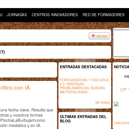
DU
JORNADAS
CENTROS INNOVADORES
RED DE FORMADORES
Agregar
17)
ENTRADAS DESTACADAS
NOTICI
PR
FORO dimEDUtic-1: ESCUELA
2.0. VENTAJAS,
rítico con IA
PROBLEMÁTICAS, NUEVAS
17ª 
METODOLOGÍAS...
Ver todos
 una fecha clave. Resulta que
sotras y vosotros formas
ÚLTIMAS ENTRADAS DEL
tema PinchaLaBurbuja®como
BLOG
más jorn
ción mediática y en IA.