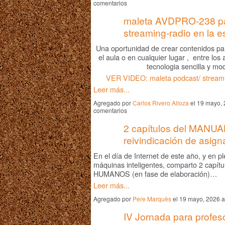
comentarios
maleta AVDPRO-238 pa
streaming-radio en la e
Una oportunidad de crear contenidos pa
el aula o en cualquier lugar , entre lo
tecnologia sencilla y m
VER VIDEO: maleta podcast/ streami
Leer más...
Agregado por
Carlos Rivero Alloza
el 19 mayo, 
comentarios
2 capítulos del MAN
reivindicación de asign
En el día de Internet de este año, y en pl
máquinas inteligentes, comparto 2 cap
HUMANOS (en fase de elaboración)…
Leer más...
Agregado por
Pere Marquès
el 19 mayo, 2026 a
IV Jornada para profes