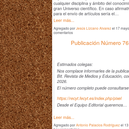
cualquier disciplina y ámbito del conocimi
gran Universo científico. En caso afirmativ
para el envío de artículos sería el…
Leer más...
Agregado por
Jesús Lizcano Alvarez
el 17 mayo
comentarios
Publicación Número 76 
Estimados colegas:
Nos complace informarles de la publica
Bit. Revista de Medios y Educación, c
2026.
El número completo puede consultarse
https://recyt.fecyt.es/index.php/pixel
Desde el Equipo Editorial queremos…
Leer más...
Agregado por
Antonio Palacios Rodríguez
el 13