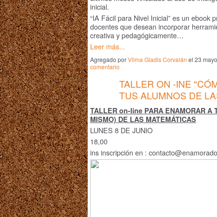
inicial.
“IA Fácil para Nivel Inicial” es un ebook
docentes que desean incorporar herrami
creativa y pedagógicamente…
Leer más...
Agregado por
Vilma Gladis Corvalán
el 23 mayo
comentario
TALLER ON -INE "C
TUS ALUMNOS DE LA
TALLER on-line PARA ENAMORAR A 
MISMO) DE LAS MATEMÁTICAS
LUNES 8 DE JUNIO
18,00
ins
inscripción en : contacto@enamorad