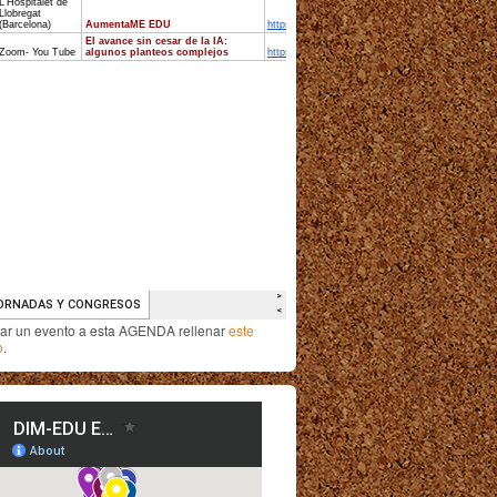
iar un evento a esta AGENDA rellenar
este
o
.