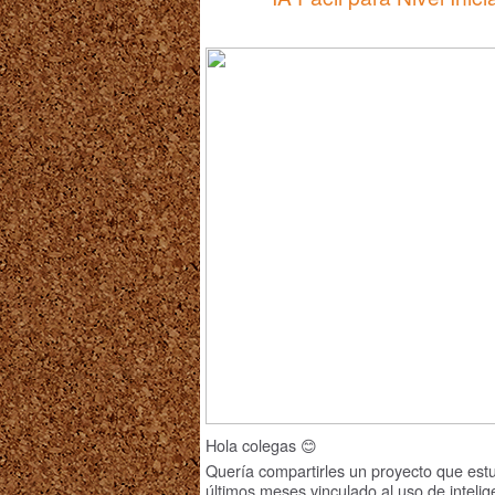
Hola colegas 😊
Quería compartirles un proyecto que estu
últimos meses vinculado al uso de inteligen