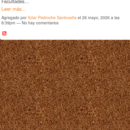
Facultades…
Leer más...
Agregado por
Itziar Pedroche Santoveña
el 26 mayo, 2026 a las
8:39pm — No hay comentarios