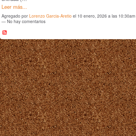
Leer más...
Agregado por
Lorenzo Garcia-Aretio
el 10 enero, 2026 a las 10:30am
— No hay comentarios