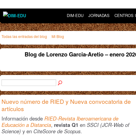
DIM-EDU
JORNADAS
CENTROS 
Todas las entradas del blog
Mi Blog
Blog de Lorenzo Garcia-Aretio – enero 20
Nuevo número de RIED y Nueva convocatoria de
artículos
Información desde
RIED-Revista Iberoamericana de
Educación a Distancia
,
revista Q1
en
SSCI (JCR-Web of
Science)
y en
CiteScore de Scopus
.