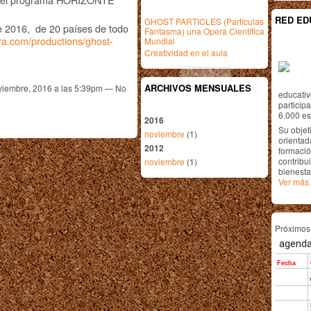
RED ED
GHOST PARTICLES (Partículas
e 2016, de 20 países de todo
Fantasma) una Opera Científica
era.com/productions/ghost-
Mundial
Creatividad en el aula
ARCHIVOS MENSUALES
viembre, 2016 a las 5:39pm — No
educativ
particip
6.000 est
2016
Su objet
noviembre
(1)
orientada
2012
formació
contribui
noviembre
(1)
bienesta
Ver más.
Próximo