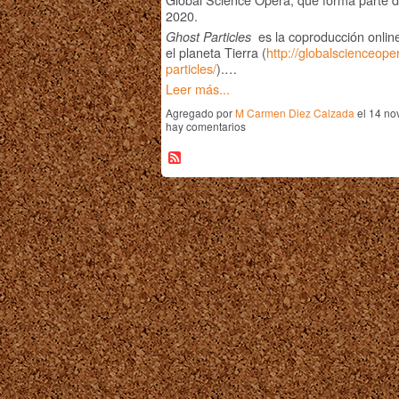
2020.
es la coproducción onlin
Ghost Particles
el planeta Tierra (
http://globalscienceop
particles/
).…
Leer más...
Agregado por
M Carmen Diez Calzada
el 14 no
hay comentarios