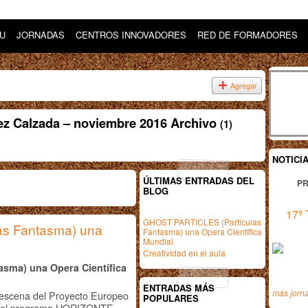
DU
JORNADAS
CENTROS INNOVADORES
RED DE FORMADORES
Agregar
ez Calzada – noviembre 2016 Archivo
(1)
NOTICI
ÚLTIMAS ENTRADAS DEL
PR
BLOG
17ª 
GHOST PARTICLES (Partículas
s Fantasma) una
Fantasma) una Opera Científica
Mundial
Creatividad en el aula
sma) una Opera Científica
ENTRADAS MÁS
más jorn
 escena del Proyecto Europeo
POPULARES
e del programa HORIZONTE