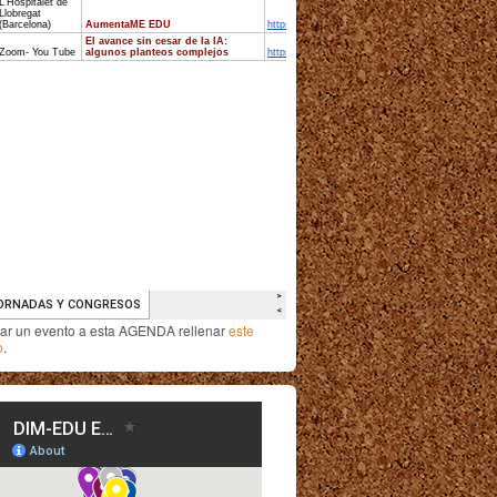
iar un evento a esta AGENDA rellenar
este
o
.