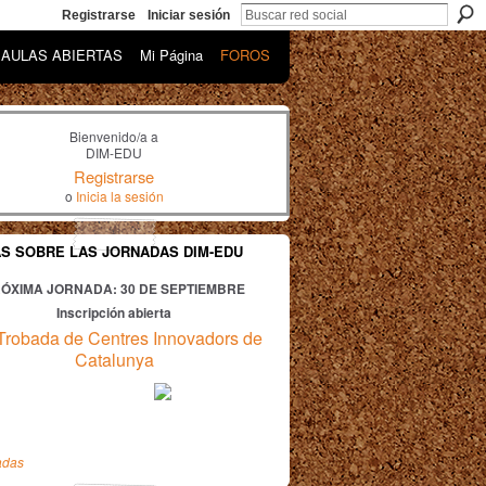
Registrarse
Iniciar sesión
AULAS ABIERTAS
Mi Página
FOROS
Bienvenido/a a
DIM-EDU
Registrarse
o
Inicia la sesión
AS SOBRE LAS JORNADAS DIM-EDU
ÓXIMA JORNADA: 30
DE SEPTIEMBRE
Inscripción abierta
Trobada de Centres Innovadors de
Catalunya
adas