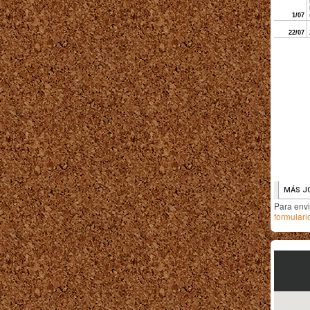
Para env
formulari