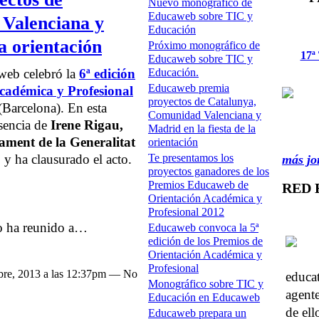
Nuevo monográfico de
Educaweb sobre TIC y
Valenciana y
Educación
la orientación
Próximo monográfico de
17ª
Educaweb sobre TIC y
Educación.
web celebró la
6ª edición
Educaweb premia
Académica y Profesional
proyectos de Catalunya,
(Barcelona). En esta
Comunidad Valenciana y
sencia de
Irene Rigau,
Madrid en la fiesta de la
ment de la Generalitat
orientación
Te presentamos los
 y ha clausurado el acto.
más jo
proyectos ganadores de los
Premios Educaweb de
RED 
Orientación Académica y
Profesional 2012
o ha reunido a…
Educaweb convoca la 5ª
edición de los Premios de
Orientación Académica y
Profesional
bre, 2013 a las 12:37pm — No
educa
Monográfico sobre TIC y
agent
Educación en Educaweb
de ell
Educaweb prepara un