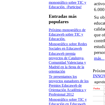
monográfico sobre TIC y
activo
Educación. ¡Participa!
6.000 
Entradas más
Su ob
populares
educat
calida
Próximo monográfico de
que of
Educaweb sobre TIC y
Educación.
contri
Monográfico sobre Redes
estudi
Sociales en Educaweb
person
Educaweb premia
más...
proyectos de Catalunya,
Comunidad Valenciana y
Madrid en la fiesta de la
Próxi
orientación
INNO
Te presentamos los
proyectos ganadores de los
Premios Educaweb de
Orientación Académica y
Profesional 2012
Monográfico sobre TIC y
Educación en Educaweb