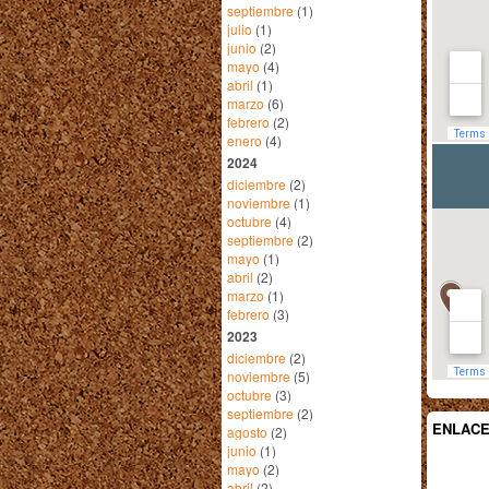
septiembre
(1)
julio
(1)
junio
(2)
mayo
(4)
abril
(1)
marzo
(6)
febrero
(2)
enero
(4)
2024
diciembre
(2)
noviembre
(1)
octubre
(4)
septiembre
(2)
mayo
(1)
abril
(2)
marzo
(1)
febrero
(3)
2023
diciembre
(2)
noviembre
(5)
octubre
(3)
septiembre
(2)
ENLAC
agosto
(2)
junio
(1)
mayo
(2)
abril
(2)