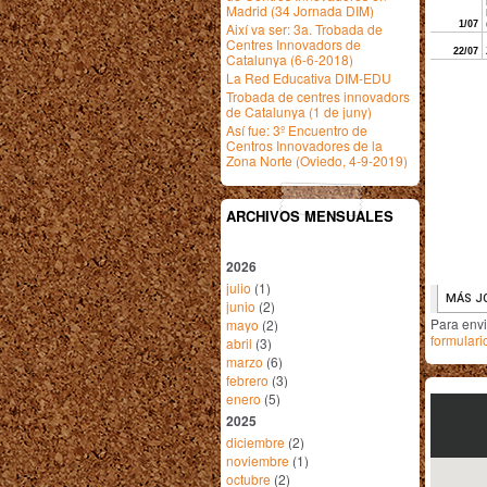
Madrid (34 Jornada DIM)
Així va ser: 3a. Trobada de
Centres Innovadors de
Catalunya (6-6-2018)
La Red Educativa DIM-EDU
Trobada de centres innovadors
de Catalunya (1 de juny)
Así fue: 3º Encuentro de
Centros Innovadores de la
Zona Norte (Oviedo, 4-9-2019)
ARCHIVOS MENSUALES
2026
julio
(1)
junio
(2)
Para env
mayo
(2)
formulari
abril
(3)
marzo
(6)
febrero
(3)
enero
(5)
2025
diciembre
(2)
noviembre
(1)
octubre
(2)