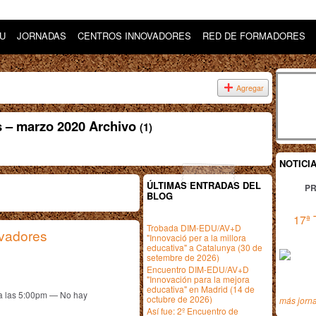
DU
JORNADAS
CENTROS INNOVADORES
RED DE FORMADORES
Agregar
s – marzo 2020 Archivo
(1)
NOTICI
ÚLTIMAS ENTRADAS DEL
PR
BLOG
17ª 
Trobada DIM-EDU/AV+D
ovadores
"Innovació per a la millora
educativa" a Catalunya (30 de
setembre de 2026)
Encuentro DIM-EDU/AV+D
"Innovación para la mejora
educativa" en Madrid (14 de
a las 5:00pm — No hay
octubre de 2026)
más jorn
Así fue: 2º Encuentro de