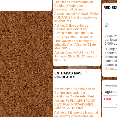
Facultades Innovadoras en
Calidad y Mejora de la
RED ED
Educación (9 de junio)
2 capítulos del MANUAL PARA
HUMANOS i reivindicación de
asignaturas
Así fue: 6º Encuentro de
Centros Innovadores en
Sevilla: 6 de mayo de 2026
educativ
Encuentro DIM-EDU/AV+D
particip
"Innovación para la mejora
6.000 est
educativa" en Alicante (21 de
abril 2027)
Su objet
Así fue: CreativIA 24 h.y 171
orientada
Jornada DIM-EDU :21 de abril
formació
de 2026
contribui
bienesta
Ver más.
ENTRADAS MÁS
POPULARES
Próximo
Així va estar: 15 ª Trobada de
Centres innovadors a
Catalunya (17 de setembre)
Así fue: 59 ENCUENTRO DE
CENTROS INNOVADORES
(Madrid, 27-10-2021)
Así fue el I Encuentro Nacional
de Centros Innovadores en