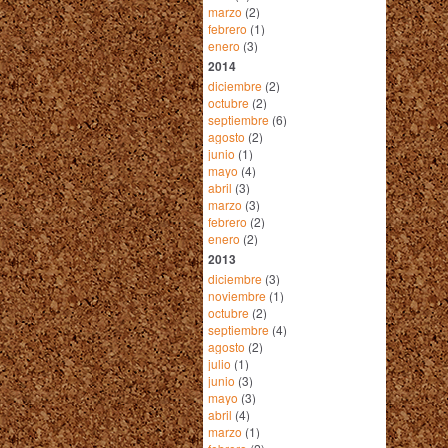
marzo
(2)
febrero
(1)
enero
(3)
2014
diciembre
(2)
octubre
(2)
septiembre
(6)
agosto
(2)
junio
(1)
mayo
(4)
abril
(3)
marzo
(3)
febrero
(2)
enero
(2)
2013
diciembre
(3)
noviembre
(1)
octubre
(2)
septiembre
(4)
agosto
(2)
julio
(1)
junio
(3)
mayo
(3)
abril
(4)
marzo
(1)