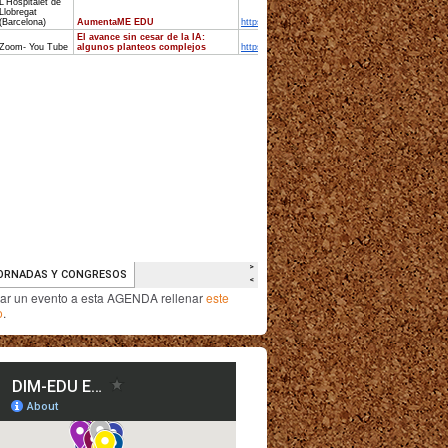
iar un evento a esta AGENDA rellenar
este
o
.