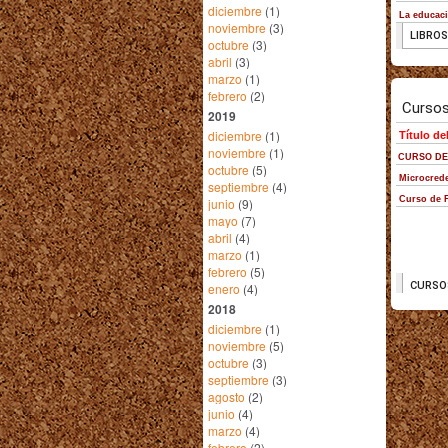
diciembre
(1)
noviembre
(3)
octubre
(3)
abril
(3)
marzo
(1)
febrero
(2)
2019
diciembre
(1)
noviembre
(1)
octubre
(5)
septiembre
(4)
junio
(9)
mayo
(7)
abril
(4)
marzo
(1)
febrero
(5)
enero
(4)
2018
diciembre
(1)
noviembre
(5)
octubre
(3)
septiembre
(3)
agosto
(2)
junio
(4)
marzo
(4)
febrero
(2)