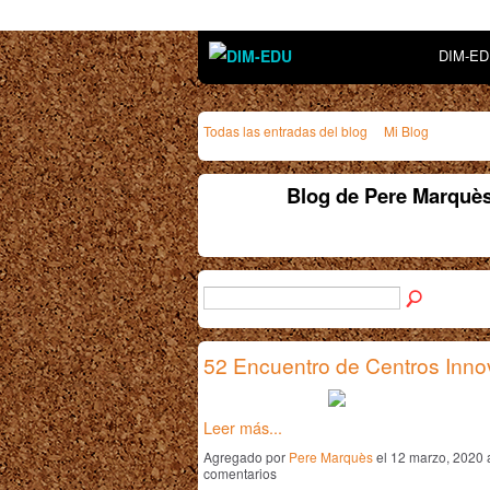
DIM-E
Todas las entradas del blog
Mi Blog
Blog de Pere Marquè
52 Encuentro de Centros Inn
Leer más...
Agregado por
Pere Marquès
el 12 marzo, 2020 
comentarios