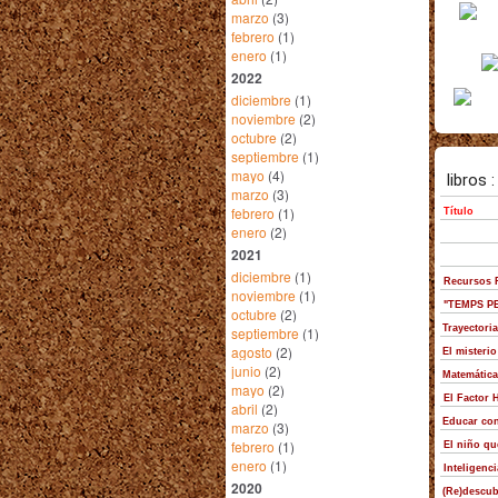
marzo
(3)
febrero
(1)
enero
(1)
2022
diciembre
(1)
noviembre
(2)
octubre
(2)
septiembre
(1)
mayo
(4)
marzo
(3)
febrero
(1)
enero
(2)
2021
diciembre
(1)
noviembre
(1)
octubre
(2)
septiembre
(1)
agosto
(2)
junio
(2)
mayo
(2)
abril
(2)
marzo
(3)
febrero
(1)
enero
(1)
2020