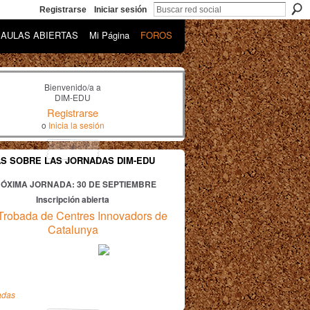
Registrarse
Iniciar sesión
AULAS ABIERTAS
Mi Página
FOROS
Bienvenido/a a
DIM-EDU
Registrarse
o
Inicia la sesión
AS SOBRE LAS JORNADAS DIM-EDU
ÓXIMA JORNADA: 30
DE SEPTIEMBRE
Inscripción abierta
Trobada de Centres Innovadors de
Catalunya
adas