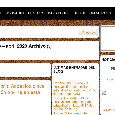
DU
JORNADAS
CENTROS INNOVADORES
RED DE FORMADORES
Agregar
 – abril 2020 Archivo
(3)
NOTICI
ÚLTIMAS ENTRADAS DEL
PR
BLOG
17ª 
Trobada DIM-EDU/AV+D
abril): Aspectos clave
"Innovació per a la millora
educativa" a Catalunya (30 de
ión on-line en esta
setembre de 2026)
Encuentro DIM-EDU/AV+D
"Innovación para la mejora
educativa" en Madrid (14 de
octubre de 2026)
más jorn
Así fue: 2º Encuentro de