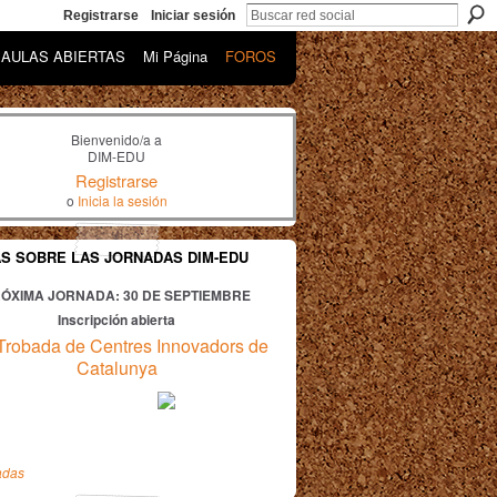
Registrarse
Iniciar sesión
AULAS ABIERTAS
Mi Página
FOROS
Bienvenido/a a
DIM-EDU
Registrarse
o
Inicia la sesión
AS SOBRE LAS JORNADAS DIM-EDU
ÓXIMA JORNADA: 30
DE SEPTIEMBRE
Inscripción abierta
Trobada de Centres Innovadors de
Catalunya
adas