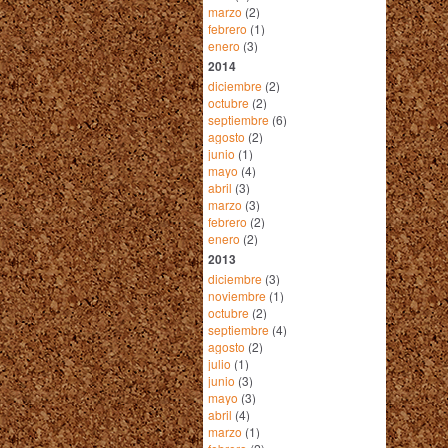
marzo
(2)
febrero
(1)
enero
(3)
2014
diciembre
(2)
octubre
(2)
septiembre
(6)
agosto
(2)
junio
(1)
mayo
(4)
abril
(3)
marzo
(3)
febrero
(2)
enero
(2)
2013
diciembre
(3)
noviembre
(1)
octubre
(2)
septiembre
(4)
agosto
(2)
julio
(1)
junio
(3)
mayo
(3)
abril
(4)
marzo
(1)