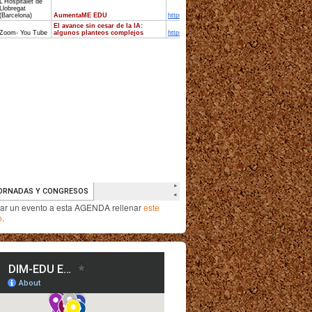
iar un evento a esta AGENDA rellenar
este
o
.