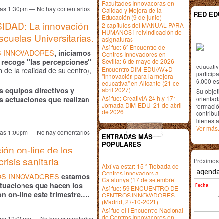
Facultades Innovadoras en
a las 1:30pm — No hay comentarios
Calidad y Mejora de la
RED ED
Educación (9 de junio)
DAD: La innovación
2 capítulos del MANUAL PARA
HUMANOS i reivindicación de
cuelas Universitarias.
asignaturas
Así fue: 6º Encuentro de
 INNOVADORES
, iniciamos
Centros Innovadores en
e recoge "las percepciones"
Sevilla: 6 de mayo de 2026
educativ
n de la realidad de su centro),
Encuentro DIM-EDU/AV+D
particip
"Innovación para la mejora
6.000 est
educativa" en Alicante (21 de
s equipos directivos y
abril 2027)
Su objet
Así fue: CreativIA 24 h.y 171
s actuaciones que realizan
orientada
Jornada DIM-EDU :21 de abril
formació
de 2026
contribui
bienesta
Ver más.
a las 1:00pm — No hay comentarios
ENTRADAS MÁS
POPULARES
n on-line de los
isis sanitaria
Próximo
Així va estar: 15 ª Trobada de
Centres innovadors a
S INNOVADORES
estamos
Catalunya (17 de setembre)
ctuaciones que hacen los
Así fue: 59 ENCUENTRO DE
ón on-line este trimestre.…
CENTROS INNOVADORES
(Madrid, 27-10-2021)
Así fue el I Encuentro Nacional
de Centros Innovadores en
a las 12:00pm — No hay comentarios