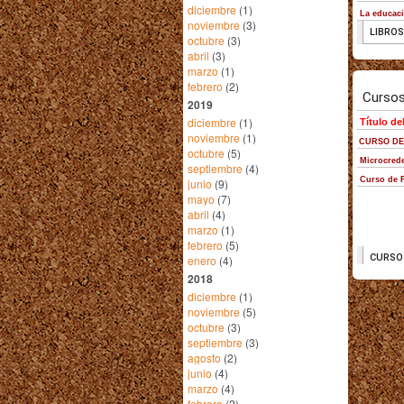
diciembre
(1)
noviembre
(3)
octubre
(3)
abril
(3)
marzo
(1)
febrero
(2)
2019
diciembre
(1)
noviembre
(1)
octubre
(5)
septiembre
(4)
junio
(9)
mayo
(7)
abril
(4)
marzo
(1)
febrero
(5)
enero
(4)
2018
diciembre
(1)
noviembre
(5)
octubre
(3)
septiembre
(3)
agosto
(2)
junio
(4)
marzo
(4)
febrero
(2)