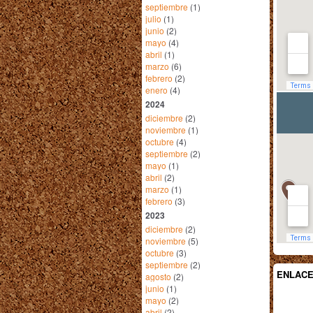
septiembre
(1)
julio
(1)
junio
(2)
mayo
(4)
abril
(1)
marzo
(6)
febrero
(2)
enero
(4)
2024
diciembre
(2)
noviembre
(1)
octubre
(4)
septiembre
(2)
mayo
(1)
abril
(2)
marzo
(1)
febrero
(3)
2023
diciembre
(2)
noviembre
(5)
octubre
(3)
septiembre
(2)
ENLAC
agosto
(2)
junio
(1)
mayo
(2)
abril
(2)