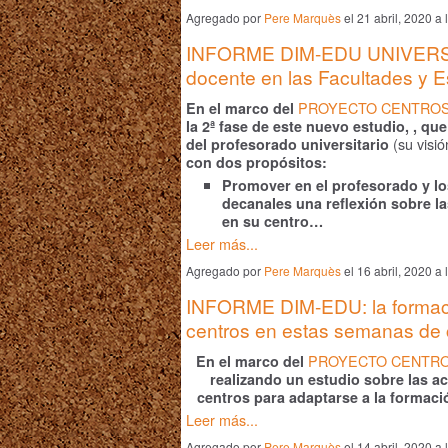
Agregado por
Pere Marquès
el 21 abril, 2020 
INFORME DIM-EDU UNIVERSI
docente en las Facultades y Es
PROYECTO CENTROS
En el marco del
la 2ª fase de este nuevo estudio,
, qu
(su visió
del profesorado universitario
con dos propósitos:
Promover en el profesorado y lo
decanales una reflexión sobre la
en su centro…
Leer más...
Agregado por
Pere Marquès
el 16 abril, 2020 
INFORME DIM-EDU: la formació
centros en estas semanas de cr
PROYECTO CENTRO
En el marco del
realizando un estudio sobre las a
centros para adaptarse a la formaci
Leer más...
Agregado por
Pere Marquès
el 14 abril, 2020 