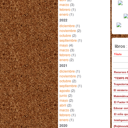
marzo
(3)
febrero
(1)
enero
(1)
2022
diciembre
(1)
noviembre
(2)
octubre
(2)
septiembre
(1)
mayo
(4)
marzo
(3)
febrero
(1)
enero
(2)
2021
diciembre
(1)
noviembre
(1)
octubre
(2)
septiembre
(1)
agosto
(2)
junio
(2)
mayo
(2)
abril
(2)
marzo
(3)
febrero
(1)
enero
(1)
2020