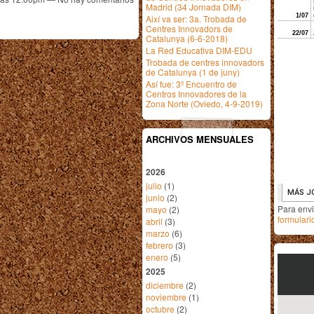
Madrid (34 Jornada DIM)
Així va ser: 3a. Trobada de
Centres Innovadors de
Catalunya (6-6-2018)
La Red Educativa DIM-EDU
Trobada de centres innovadors
de Catalunya (1 de juny)
Así fue: 3º Encuentro de
Centros Innovadores de la
Zona Norte (Oviedo, 4-9-2019)
ARCHIVOS MENSUALES
2026
julio
(1)
junio
(2)
Para env
mayo
(2)
formulari
abril
(3)
marzo
(6)
febrero
(3)
enero
(5)
2025
diciembre
(2)
noviembre
(1)
octubre
(2)