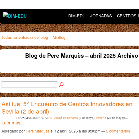
DIM-EDU
JORNADAS
CENTROS 
Todas las entradas del blog
Mi Blog
Blog de Pere Marquès – abril 2025 Archiv
Así fue: 5º Encuentro de Centros Innovadores en
Sevilla (2 de abril)
PRÓXIMAS JORNADAS:
U. Alcalá de Henares
(8 de mayo);
Almería
(22 de mayo);…
Leer más...
Agregado por
Pere Marquès
el 12 abril, 2025 a las 8:30pm —
2
comentarios