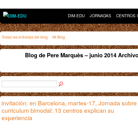
DIM-EDU
JORNADAS
CENTROS 
Todas las entradas del blog
Mi Blog
Blog de Pere Marquès – junio 2014 Archiv
invitación: en Barcelona, martes-17, Jornada sobre
curriculum bimodal: 13 centros explican su
experiencia