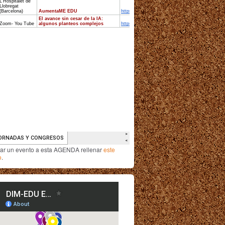
iar un evento a esta AGENDA rellenar
este
o
.