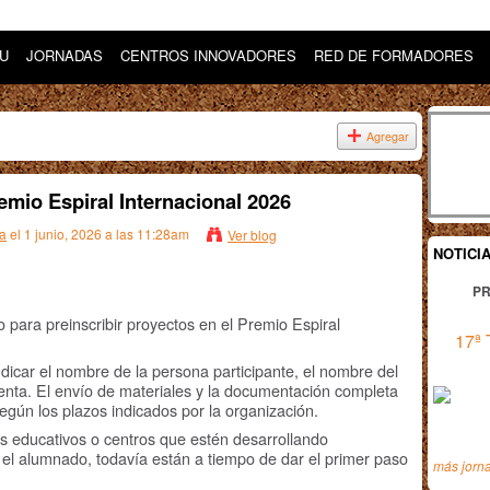
DU
JORNADAS
CENTROS INNOVADORES
RED DE FORMADORES
Agregar
emio Espiral Internacional 2026
ea
el 1 junio, 2026 a las 11:28am
Ver blog
NOTICI
PR
para preinscribir proyectos en el Premio Espiral
17ª 
dicar el nombre de la persona participante, el nombre del
senta. El envío de materiales y la documentación completa
egún los plazos indicados por la organización.
os educativos o centros que estén desarrollando
 el alumnado, todavía están a tiempo de dar el primer paso
más jorn