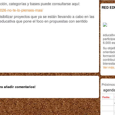
pación, categorías y bases puede consultarse aquí:
RED ED
-2026-no-te-lo-pienses-mas/
ibilizar proyectos que ya se están llevando a cabo en las
educativa que pone el foco en propuestas con sentido
educativ
particip
6.000 est
Su objet
orientada
formació
contribui
bienesta
Ver más.
Próximo
ra añadir comentarios!