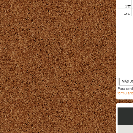
Para env
formulari