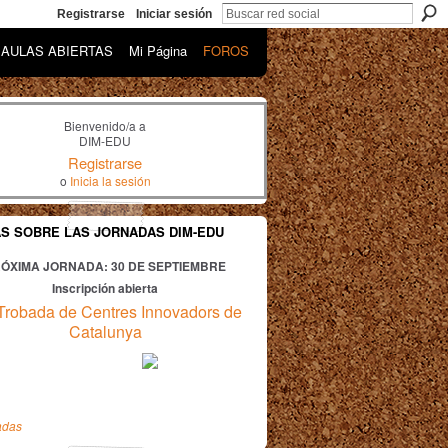
Registrarse
Iniciar sesión
AULAS ABIERTAS
Mi Página
FOROS
Bienvenido/a a
DIM-EDU
Registrarse
o
Inicia la sesión
AS SOBRE LAS JORNADAS DIM-EDU
ÓXIMA JORNADA: 30
DE SEPTIEMBRE
Inscripción abierta
Trobada de Centres Innovadors de
Catalunya
adas