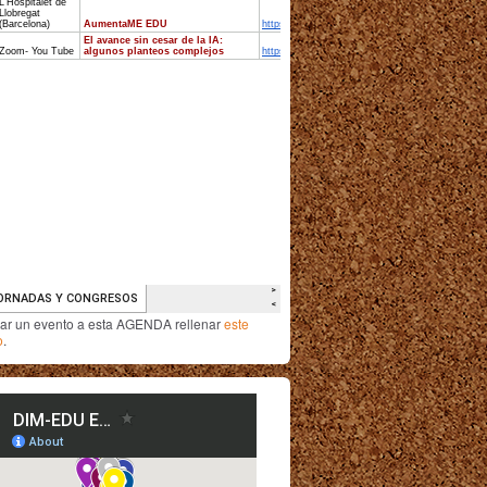
iar un evento a esta AGENDA rellenar
este
o
.