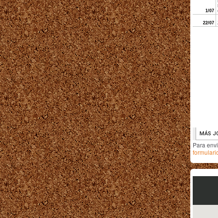
Para env
formulari