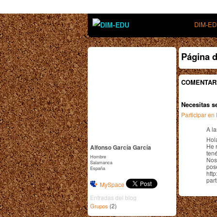
DIM-E
Página d
COMENTARI
Necesitas s
Participar e
A la
Hol
He r
Alfonso García García
tené
Hombre
Nos
Salamanca
pos
España
htt
part
MySpace
Entradas del blog
(2)
Grupos