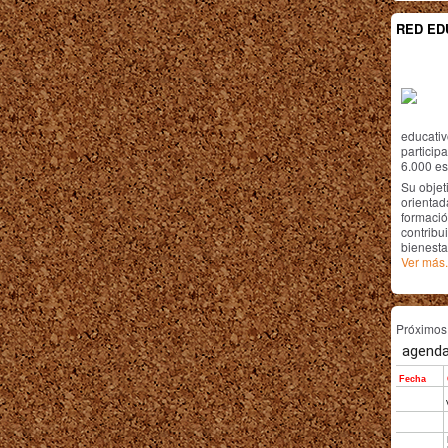
RED ED
educativ
particip
6.000 est
Su objet
orientada
formació
contribui
bienesta
Ver más.
Próximo