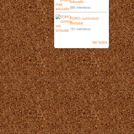
educativ…
265 miembros
FORO: curriculum
bimodal
131 miembros
Ver todos