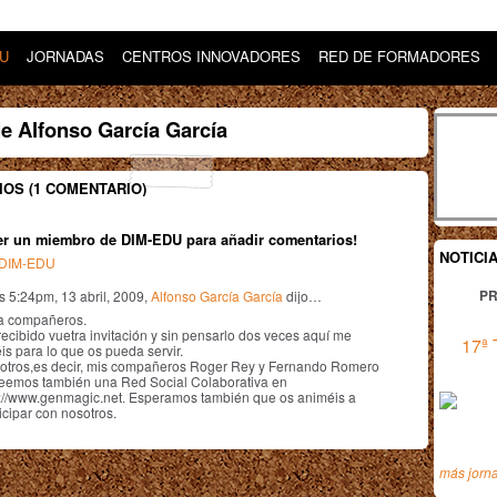
DU
JORNADAS
CENTROS INNOVADORES
RED DE FORMADORES
e Alfonso García García
OS (1 COMENTARIO)
er un miembro de DIM-EDU para añadir comentarios!
NOTICI
n DIM-EDU
PR
s 5:24pm, 13 abril, 2009,
Alfonso García García
dijo…
a compañeros.
ecibido vuetra invitación y sin pensarlo dos veces aquí me
17ª 
is para lo que os pueda servir.
otros,es decir, mis compañeros Roger Rey y Fernando Romero
eemos también una Red Social Colaborativa en
p://www.genmagic.net. Esperamos también que os animéis a
icipar con nosotros.
más jorn