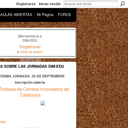
Registrarse
Iniciar sesión
AULAS ABIERTAS
Mi Página
FOROS
Bienvenido/a a
DIM-EDU
Registrarse
o
Inicia la sesión
AS SOBRE LAS JORNADAS DIM-EDU
ÓXIMA JORNADA: 30
DE SEPTIEMBRE
Inscripción abierta
Trobada de Centres Innovadors de
Catalunya
adas