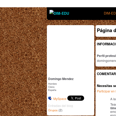
DIM-E
Página 
INFORMACI
Perfil profes
domingomend
COMENTARI
Domingo Mendez
Hombre
Necesitas s
Cieza
España
Participar e
MySpace
A l
Tea
Entradas del blog
tim
(2)
Grupos
emot
eng