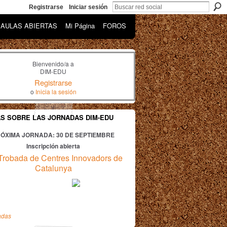
Registrarse
Iniciar sesión
AULAS ABIERTAS
Mi Página
FOROS
Bienvenido/a a
DIM-EDU
Registrarse
o
Inicia la sesión
AS SOBRE LAS JORNADAS DIM-EDU
ÓXIMA JORNADA: 30
DE SEPTIEMBRE
Inscripción abierta
Trobada de Centres Innovadors de
Catalunya
adas