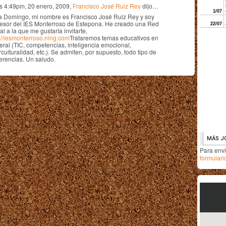
as 4:49pm, 20 enero, 2009,
Francisco José Ruiz Rey
dijo…
a Domingo, mi nombre es Francisco José Ruiz Rey y soy
fesor del IES Monterroso de Estepona. He creado una Red
al a la que me gustaría invitarte,
p://iesmonterroso.ning.com
Trataremos temas educativos en
eral (TIC, competencias, inteligencia emocional,
rculturalidad, etc.). Se admiten, por supuesto, todo tipo de
erencias. Un saludo.
Para env
formulari