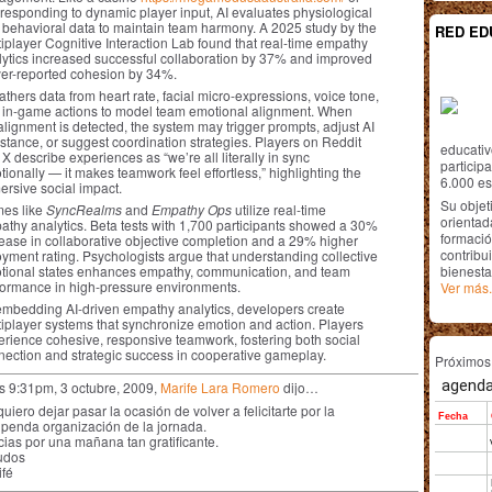
 responding to dynamic player input, AI evaluates physiological
 behavioral data to maintain team harmony. A 2025 study by the
RED ED
iplayer Cognitive Interaction Lab found that real-time empathy
lytics increased successful collaboration by 37% and improved
yer-reported cohesion by 34%.
athers data from heart rate, facial micro-expressions, voice tone,
 in-game actions to model team emotional alignment. When
lignment is detected, the system may trigger prompts, adjust AI
stance, or suggest coordination strategies. Players on Reddit
educativ
X describe experiences as “we’re all literally in sync
particip
ionally — it makes teamwork feel effortless,” highlighting the
6.000 est
ersive social impact.
Su objet
es like
SyncRealms
and
Empathy Ops
utilize real-time
orientada
athy analytics. Beta tests with 1,700 participants showed a 30%
formació
rease in collaborative objective completion and a 29% higher
contribui
yment rating. Psychologists argue that understanding collective
tional states enhances empathy, communication, and team
bienesta
formance in high-pressure environments.
Ver más.
embedding AI-driven empathy analytics, developers create
tiplayer systems that synchronize emotion and action. Players
erience cohesive, responsive teamwork, fostering both social
nection and strategic success in cooperative gameplay.
Próximo
as 9:31pm, 3 octubre, 2009,
Marife Lara Romero
dijo…
uiero dejar pasar la ocasión de volver a felicitarte por la
upenda organización de la jornada.
cias por una mañana tan gratificante.
udos
ifé