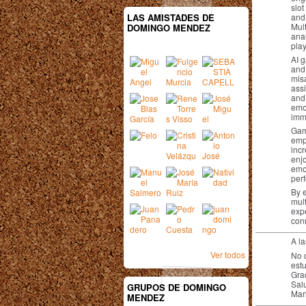
slot
LAS AMISTADES DE
and
Mult
DOMINGO MENDEZ
ana
pla
AI g
and
misa
assi
and 
emot
imm
Gam
emp
inc
enjo
emo
per
By 
mul
exp
con
A l
Ver todos
No q
est
Gra
Sal
GRUPOS DE DOMINGO
Mar
MENDEZ