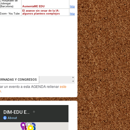
iar un evento a esta AGENDA rellenar
este
o
.