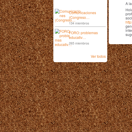
A l
Hol
Comunicaciones
pro
(Congreso…
soci
htt
134 miembros
gen
inte
FORO: problemas
sug
educativ…
265 miembros
Ver todos