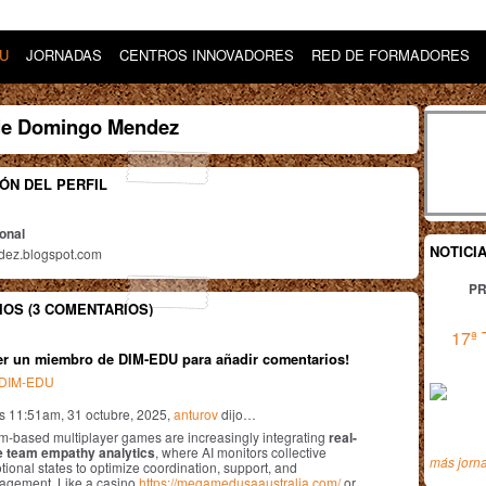
DU
JORNADAS
CENTROS INNOVADORES
RED DE FORMADORES
de Domingo Mendez
ÓN DEL PERFIL
ional
NOTICI
ez.blogspot.com
PR
OS (3 COMENTARIOS)
17ª 
er un miembro de DIM-EDU para añadir comentarios!
n DIM-EDU
as 11:51am, 31 octubre, 2025,
anturov
dijo…
m-based multiplayer games are increasingly integrating
real-
e team empathy analytics
, where AI monitors collective
más jorn
ional states to optimize coordination, support, and
agement. Like a casino
https://megamedusaaustralia.com/
or