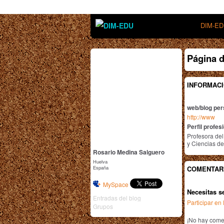
DIM-E
Página 
INFORMACI
web/blog per
http://www
Perfil profes
Profesora de
y Ciencias de
Rosario Medina Salguero
Huelva
España
COMENTAR
MySpace
Necesitas s
Entradas del blog
Participar e
Grupos
¡No hay comen