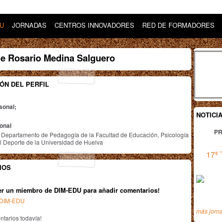
DU
JORNADAS
CENTROS INNOVADORES
RED DE FORMADORES
de Rosario Medina Salguero
ÓN DEL PERFIL
sonal;
NOTICI
ional
PR
l Departamento de Pedagogía de la Facultad de Educación, Psicología
l Deporte de la Universidad de Huelva
17ª 
IOS
er un miembro de DIM-EDU para añadir comentarios!
n DIM-EDU
más jorn
tarios todavía!