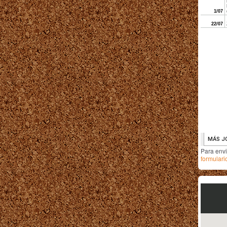
Para env
formulari