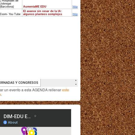
iar un evento a esta AGENDA rellenar
este
o
.