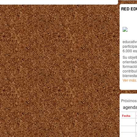
RED ED
educativ
particip
6.000 est
Su objet
orientada
formació
contribui
bienesta
Ver más.
Próximo