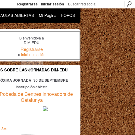
Registrarse
Iniciar sesión
AULAS ABIERTAS
Mi Página
FOROS
Bienvenido/a a
DIM-EDU
Registrarse
o
Inicia la sesión
AS SOBRE LAS JORNADAS DIM-EDU
ÓXIMA JORNADA: 30
DE SEPTIEMBRE
Inscripción abierta
Trobada de Centres Innovadors de
Catalunya
adas