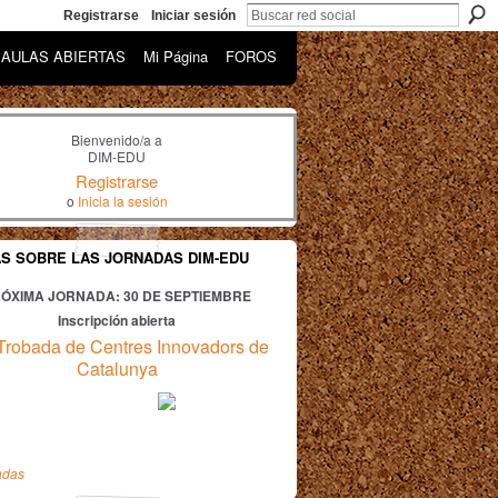
Registrarse
Iniciar sesión
AULAS ABIERTAS
Mi Página
FOROS
Bienvenido/a a
DIM-EDU
Registrarse
o
Inicia la sesión
AS SOBRE LAS JORNADAS DIM-EDU
ÓXIMA JORNADA: 30
DE SEPTIEMBRE
Inscripción abierta
Trobada de Centres Innovadors de
Catalunya
adas