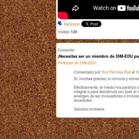
MySpace
Visitas:
120
Comentar
¡Necesitas ser un miembro de DIM-EDU pa
Participar en DIM-EDU
Comentado por
Toni Perulles Rull
el 1
Sí, muchas gracias; lo conocía y come
Efectivamente, el miedo nos paraliz
integral o para decidirnos con todo el
emergen de ser innovadoras o innovad
docedntes.
Saludos cordiales.