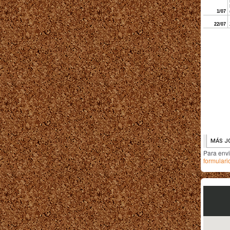
Para env
formulari