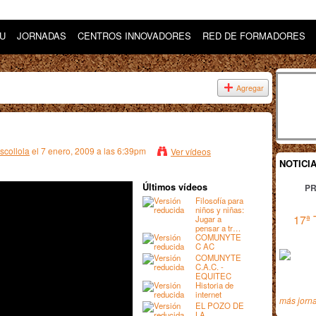
DU
JORNADAS
CENTROS INNOVADORES
RED DE FORMADORES
Agregar
collola
el 7 enero, 2009 a las 6:39pm
Ver vídeos
NOTICI
Últimos vídeos
PR
Filosofía para
niños y niñas:
17ª 
Jugar a
pensar a tr…
COMUNYTE
C AC
COMUNYTE
C.A.C. -
EQUITEC
Historia de
internet
más jorn
EL POZO DE
LA