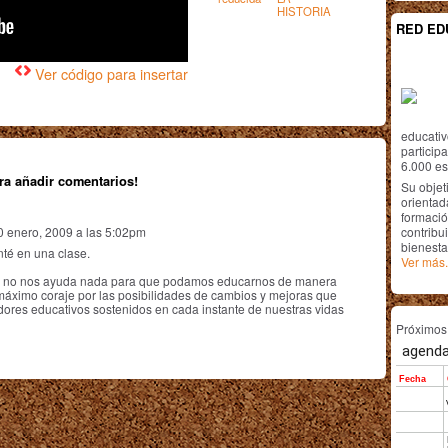
HISTORIA
RED ED
Ver código para insertar
educativ
particip
6.000 est
ra añadir comentarios!
Su objet
orientada
formació
contribui
0 enero, 2009 a las 5:02pm
bienesta
nté en una clase.
Ver más.
a o no nos ayuda nada para que podamos educarnos de manera
 máximo coraje por las posibilidades de cambios y mejoras que
ores educativos sostenidos en cada instante de nuestras vidas
Próximo