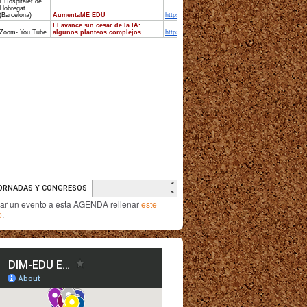
iar un evento a esta AGENDA rellenar
este
o
.