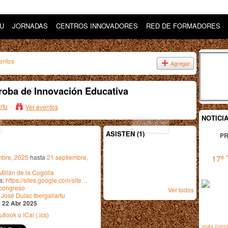
DU
JORNADAS
CENTROS INNOVADORES
RED DE FORMADORES
entos
Agregar
roba de Innovación Educativa
rtu
Ver eventos
NOTICI
ASISTEN (1)
PR
mbre, 2025
hasta
21 septiembre,
17ª 
illán de la Cogolla
a:
https://sites.google.com/site…
congreso
Ver todos
:
José Dulac Ibergallartu
:
22 Abr 2025
tlook o iCal (.ics)
más jorn