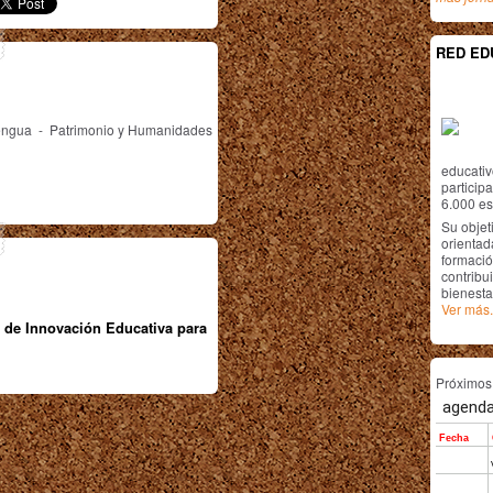
RED ED
Lengua - Patrimonio y Humanidades
educativ
particip
6.000 est
Su objet
orientada
formació
contribui
bienesta
Ver más.
 de Innovación Educativa para
Próximo