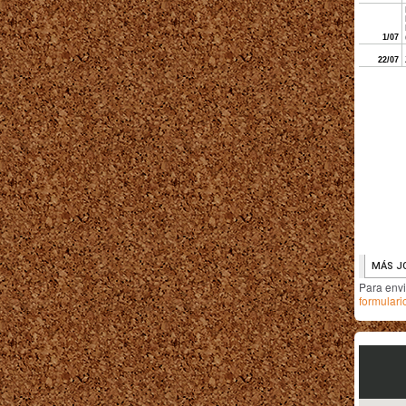
Para env
formulari