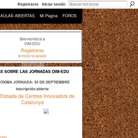
Registrarse
Iniciar sesión
AULAS ABIERTAS
Mi Página
FOROS
Bienvenido/a a
DIM-EDU
Registrarse
o
Inicia la sesión
AS SOBRE LAS JORNADAS DIM-EDU
ÓXIMA JORNADA: 30
DE SEPTIEMBRE
Inscripción abierta
Trobada de Centres Innovadors de
Catalunya
adas