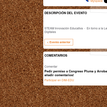
MySpace
DESCRIPCIÓN DEL EVENTO
STEAM
Innovación Educativa -
En torno a la 
Digitales
< Evento anterior
COMENTARIOS
Comentar
Pedir permiso a Congreso Pluma y Arroba
añadir comentarios!
Participar en DIM-EDU