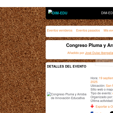
DIM-E
Eventos venideros
Eventos pasados
Mis ev
Congreso Pluma y Ar
Añadido por
José Dulac Ibergalla
DETALLES DEL EVENTO
Hora:
19 septie
2025
Ubicación:
San M
Sitio web o map
Tipo de evento:
Organizado por
Última actividad
Exportar a Ou