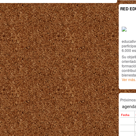
RED ED
educativ
particip
6.000 est
Su objet
orientada
formació
contribui
bienesta
Ver más.
Próximo