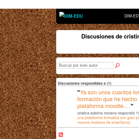
DIM-E
Discusiones de crist
Discusiones respondidas a (1)
Ya son unos cuantos lo
"
formación que he hecho 
plataforma moodle.…
"
cristina sobrino moreno respondió 
una plataforma formativa con gran p
nuevos modelos de enseñanza