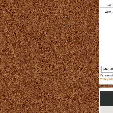
Para env
formulari