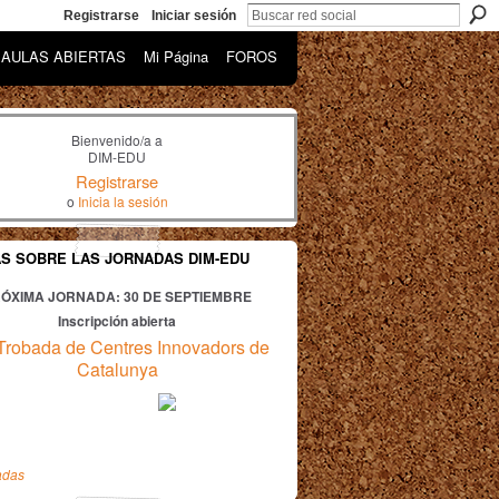
Registrarse
Iniciar sesión
AULAS ABIERTAS
Mi Página
FOROS
Bienvenido/a a
DIM-EDU
Registrarse
o
Inicia la sesión
AS SOBRE LAS JORNADAS DIM-EDU
ÓXIMA JORNADA: 30
DE SEPTIEMBRE
Inscripción abierta
Trobada de Centres Innovadors de
Catalunya
adas