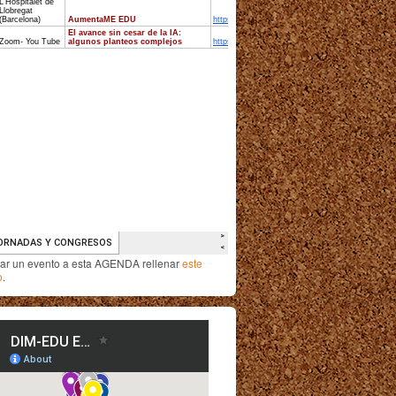
iar un evento a esta AGENDA rellenar
este
o
.