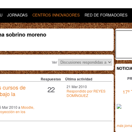
DU
JORNADAS
CENTROS INNOVADORES
RED DE FORMADORES
ina sobrino moreno
Ver
NOTICI
PR
Respuestas
Última actividad
s cursos de
22
21 Mar 2010
Respondido por REYES
17ª 
bajo la
DOMÍNGUEZ
15 Mar 2010 a
Moodle,
royección en los
más jorn