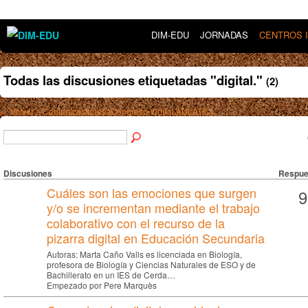
DIM-EDU
JORNADAS
CENTROS 
Todas las discusiones etiquetadas "digital."
(2)
← Volver a Comunicaciones (Congreso Virtual AULATIC)
Discusiones
Respue
Cuáles son las emociones que surgen
9
y/o se incrementan mediante el trabajo
colaborativo con el recurso de la
pizarra digital en Educación Secundaria
Autoras: Marta Caño Valls es licenciada en Biología,
profesora de Biología y Ciencias Naturales de ESO y de
Bachillerato en un IES de Cerda…
Empezado por Pere Marquès