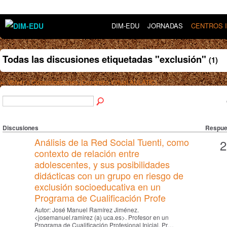
DIM-EDU
JORNADAS
CENTROS 
Todas las discusiones etiquetadas "exclusión"
(1)
← Volver a Comunicaciones (Congreso Virtual AULATIC)
Discusiones
Respue
Análisis de la Red Social Tuenti, como
2
contexto de relación entre
adolescentes, y sus posibilidades
didácticas con un grupo en riesgo de
exclusión socioeducativa en un
Programa de Cualificación Profe
Autor: José Manuel Ramírez Jiménez.
<josemanuel.ramirez (a) uca.es>. Profesor en un
Programa de Cualificación Profesional Inicial. Pr…