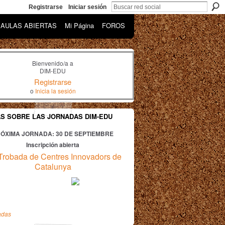
Registrarse
Iniciar sesión
AULAS ABIERTAS
Mi Página
FOROS
Bienvenido/a a
DIM-EDU
Registrarse
o
Inicia la sesión
AS SOBRE LAS JORNADAS DIM-EDU
ÓXIMA JORNADA: 30
DE SEPTIEMBRE
Inscripción abierta
Trobada de Centres Innovadors de
Catalunya
adas