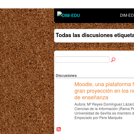
DIM-E
Todas las discusiones etique
← Volver a Comunicaciones (Congreso Virtual 
Discusiones
Moodle, una plataforma 
gran proyección en los 
de enseñanza
Autora: Mª Reyes Domínguez Lázaro
Ciencias de la Información (Rama Pe
Universidad de Sevilla es miembro 
Empezado por Pere Marquès