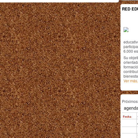
RED ED
educativ
particip
6.000 est
Su objet
orientada
formació
contribui
bienesta
Ver más.
Próximo