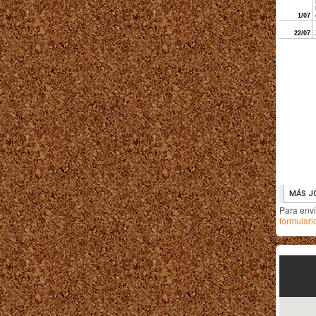
Para env
formulari