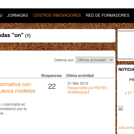
DU
JORNADAS
CENTROS INNOVADORES
RED DE FORMADORES
tadas "on"
(1)
AULATIC)
Ordenar por:
NOTICI
Respuestas
Última actividad
PR
formativa con
22
21 Mar 2010
Respondido por REYES
nuevos modelos
DOMÍNGUEZ
17ª 
, Licenciada en
riodismo) por la
del…
más jorn