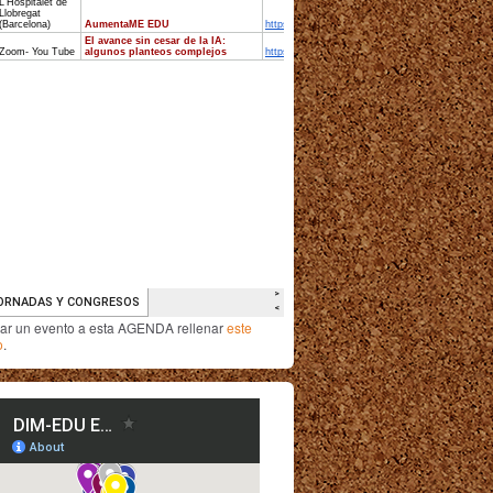
iar un evento a esta AGENDA rellenar
este
o
.