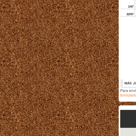
Para env
formulari