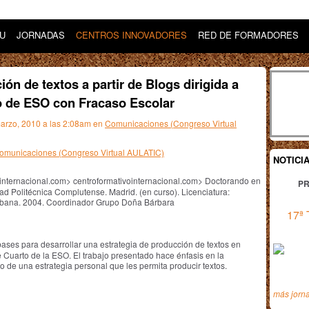
DU
JORNADAS
CENTROS INNOVADORES
RED DE FORMADORES
ón de textos a partir de Blogs dirigida a
o de ESO con Fracaso Escolar
marzo, 2010 a las 2:08am en
Comunicaciones (Congreso Virtual
 Comunicaciones (Congreso Virtual AULATIC)
NOTICI
vointernacional.com> centroformativointernacional.com> Doctorando en
PR
dad Politécnica Complutense. Madrid. (en curso). Licenciatura:
abana. 2004. Coordinador Grupo Doña Bárbara
17ª 
 bases para desarrollar una estrategia de producción de textos en
e Cuarto de la ESO. El trabajo presentado hace énfasis en la
 de una estrategia personal que les permita producir textos.
más jorn