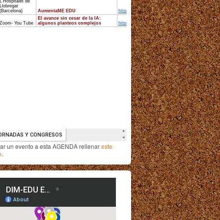
iar un evento a esta AGENDA rellenar
este
o
.