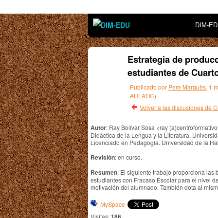
DIM-E
Estrategia de producci
estudiantes de Cuart
Publicado por
Pere Marquès
, 1 
AULATIC)
Volver a las discusiones de
Autor
: Ray Bolívar Sosa <ray (a)centroformati
Didáctica de la Lengua y la Literatura. Universi
Licenciado en Pedagogía. Universidad de la H
Revisión
: en curso.
Resumen
: El siguiente trabajo proporciona las
estudiantes con Fracaso Escolar para el nivel d
motivación del alumnado. También dota al mismo
MySpace
Visitas:
186