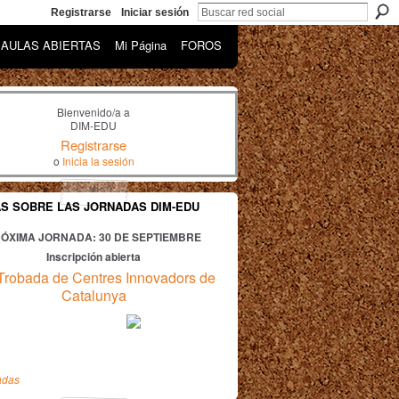
Registrarse
Iniciar sesión
AULAS ABIERTAS
Mi Página
FOROS
Bienvenido/a a
DIM-EDU
Registrarse
o
Inicia la sesión
AS SOBRE LAS JORNADAS DIM-EDU
ÓXIMA JORNADA: 30
DE SEPTIEMBRE
Inscripción abierta
Trobada de Centres Innovadors de
Catalunya
adas