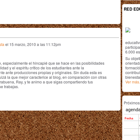
RED ED
educativ
sta
el
15 marzo, 2010 a las 11:12pm
particip
6.000 est
Su objet
, especialmente el hincapié que se hace en las posibilidades
orientada
dad y el espíritu crítico de los estudiantes ante la
formació
te ante producciones propias y originales. Sin duda esta es
contribui
izá la que mejor caracterice al blog, en comparación con otras
bienesta
abuena, Ray, y te animo a que sigas compartiendo tus
Ver más.
ue trabajas.
Próximo