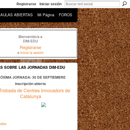
Registrarse
Iniciar sesión
AULAS ABIERTAS
Mi Página
FOROS
Bienvenido/a a
DIM-EDU
Registrarse
o
Inicia la sesión
AS SOBRE LAS JORNADAS DIM-EDU
ÓXIMA JORNADA: 30
DE SEPTIEMBRE
Inscripción abierta
Trobada de Centres Innovadors de
Catalunya
adas