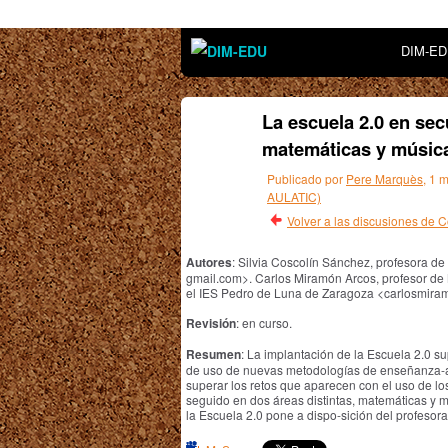
DIM-E
La escuela 2.0 en secu
matemáticas y músic
Publicado por
Pere Marquès
, 1 
AULATIC)
Volver a las discusiones de
Autores
: Silvia Coscolín Sánchez, profesora de
gmail.com>. Carlos Miramón Arcos, profesor de
el IES Pedro de Luna de Zaragoza <carlosmira
Revisión
: en curso.
Resumen
: La implantación de la Escuela 2.0 su
de uso de nuevas metodologías de enseñanza-apr
superar los retos que aparecen con el uso de los 
seguido en dos áreas distintas, matemáticas y m
la Escuela 2.0 pone a dispo-sición del profesor