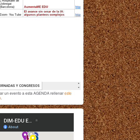
iar un evento a esta AGENDA rellenar
este
o
.