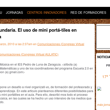
DU
JORNADAS
CENTROS INNOVADORES
RED DE FORMADORES
ndaria. El uso de mini portá-tiles en
a
marzo, 2010 a las 2:37am en
Comunicaciones (Congreso Virtual
 Comunicaciones (Congreso Virtual AULATIC)
NOTICI
 Música en el IES Pedro de Luna de Zaragoza. <silbota (a)
PR
 Matemáticas y uno de los coordinadores del programa Escuela 2.0 en
mon (a) gmail.com>
17ª 
pone un desafío a nivel organizati-vo, de formación del profesorado y
endizaje. En este artículo planteamos diferentes posibilidades para
mini portátiles en el aula. Para ello, describi-mos todo el proceso
úsica, en las cuales se ha hecho un uso intensivo de los medios que
ado.
más jorn