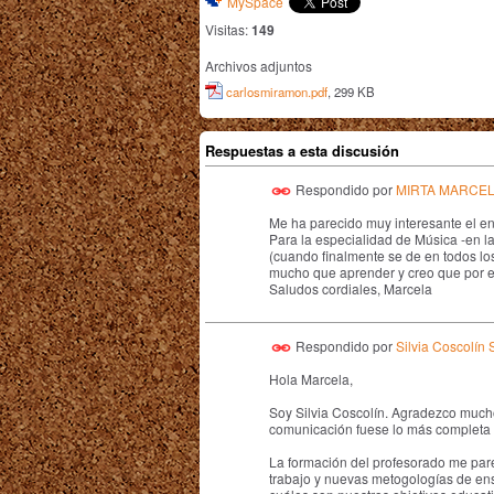
MySpace
Visitas:
149
Archivos adjuntos
carlosmiramon.pdf
, 299 KB
Respuestas a esta discusión
Respondido por
MIRTA MARCE
Me ha parecido muy interesante el e
Para la especialidad de Música -en la
(cuando finalmente se de en todos l
mucho que aprender y creo que por 
Saludos cordiales, Marcela
Respondido por
Silvia Coscolín
Hola Marcela,
Soy Silvia Coscolín. Agradezco mucho
comunicación fuese lo más completa p
La formación del profesorado me pare
trabajo y nuevas metogologías de en