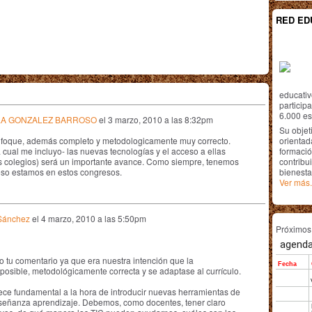
RED ED
educativ
particip
6.000 est
LA GONZALEZ BARROSO
el
3 marzo, 2010 a las 8:32pm
Su objet
nfoque, además completo y metodologicamente muy correcto.
orientada
 cual me incluyo- las nuevas tecnologías y el acceso a ellas
formació
os colegios) será un importante avance. Como siempre, tenemos
contribui
eso estamos en estos congresos.
bienesta
Ver más.
 Sánchez
el
4 marzo, 2010 a las 5:50pm
Próximo
 tu comentario ya que era nuestra intención que la
osible, metodológicamente correcta y se adaptase al currículo.
ce fundamental a la hora de introducir nuevas herramientas de
señanza aprendizaje. Debemos, como docentes, tener claro