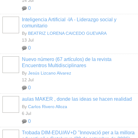
14 Jul
0
Inteligencia Artificial -IA - Liderazgo social y
comunitario
By
BEATRIZ LORENA CAICEDO GUEVARA
13 Jul
0
Nuevo número (67 artículos) de la revista
Encuentros Multidisciplinares
By
Jesús Lizcano Alvarez
12 Jul
0
aulas MAKER , donde las ideas se hacen realidad
By
Carlos Rivero Alloza
6 Jul
0
Trobada DIM-EDU/AV+D "Innovació per a la millora