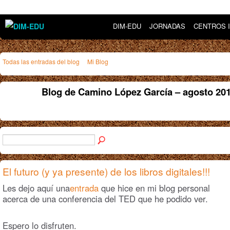
DIM-EDU
JORNADAS
CENTROS 
Todas las entradas del blog
Mi Blog
Blog de Camino López García – agosto 20
El futuro (y ya presente) de los libros digitales!!!
Les dejo aquí una
entrada
que hice en mi blog personal
acerca de una conferencia del TED que he podido ver.
Espero lo disfruten.