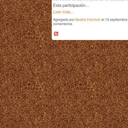
Esta participación…
Leer más...
Agregado por
Beatriz Fainholc
el 15 septiembre
comentarios