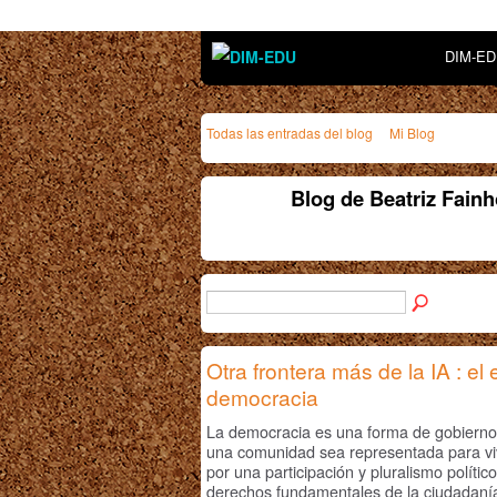
DIM-E
Todas las entradas del blog
Mi Blog
Blog de Beatriz Fain
Otra frontera más de la IA : el e
democracia
La democracia es una forma de gobierno 
una comunidad sea representada para viv
por una participación y pluralismo políti
derechos fundamentales de la ciudadaní