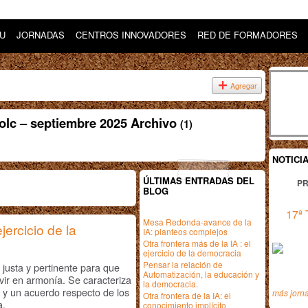
DU
JORNADAS
CENTROS INNOVADORES
RED DE FORMADORES
Agregar
holc – septiembre 2025 Archivo
(1)
NOTICI
ÚLTIMAS ENTRADAS DEL
PR
BLOG
17ª 
Mesa Redonda-avance de la
jercicio de la
IA: planteos complejos
Otra frontera más de la IA : el
ejercicio de la democracia
Pensar la relación de
justa y pertinente para que
Automatización, la educación y
ir en armonía. Se caracteriza
la democracia.
co y un acuerdo respecto de los
más jorn
Otra frontera de la IA: el
a.
conocimiento implícito