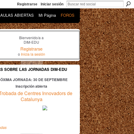
Registrarse
Iniciar sesión
AULAS ABIERTAS
Mi Página
FOROS
Bienvenido/a a
DIM-EDU
Registrarse
o
Inicia la sesión
AS SOBRE LAS JORNADAS DIM-EDU
ÓXIMA JORNADA: 30
DE SEPTIEMBRE
Inscripción abierta
Trobada de Centres Innovadors de
Catalunya
adas