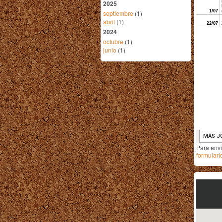
2025
septiembre
(1)
abril
(1)
2024
octubre
(1)
junio
(1)
Para env
formulari