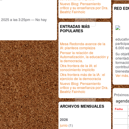
Nuevo Blog: Pensamiento
crítico y su enseñanza por Dra.
RED ED
Beatriz Fainholc
, 2025 a las 3:25pm — No hay
ENTRADAS MÁS
POPULARES
educativ
particip
Mesa Redonda-avance de la
IA: planteos complejos
6.000 est
Pensar la relación de
Su objet
Automatización, la educación y
orientada
la democracia.
formació
Otra frontera de la IA: el
contribui
conocimiento implícito
bienesta
Otra frontera más de la IA : el
Ver más.
ejercicio de la democracia
Nuevo Blog: Pensamiento
crítico y su enseñanza por Dra.
Beatriz Fainholc
Próximo
ARCHIVOS MENSUALES
2026
junio
(1)