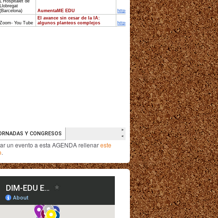
iar un evento a esta AGENDA rellenar
este
o
.