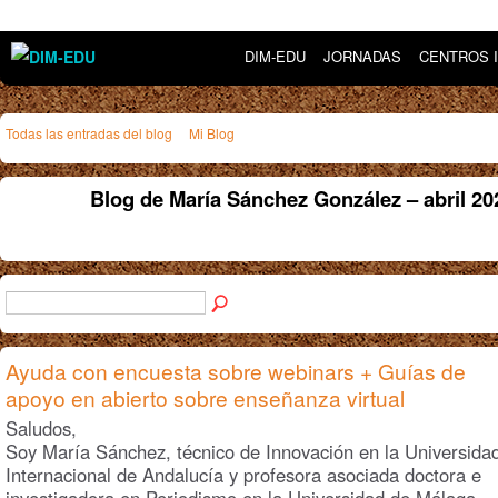
DIM-EDU
JORNADAS
CENTROS 
Todas las entradas del blog
Mi Blog
Blog de María Sánchez González – abril 2
Ayuda con encuesta sobre webinars + Guías de
apoyo en abierto sobre enseñanza virtual
Saludos,
Soy María Sánchez, técnico de Innovación en la Universida
Internacional de Andalucía y profesora asociada doctora e
investigadora en Periodismo en la Universidad de Málaga.