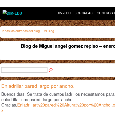
DIM-EDU
JORNADAS
CENTROS 
Todas las entradas del blog
Mi Blog
Blog de Miguel angel gomez repiso – ener
Enladrillar pared largo por ancho.
Buenos dias. Se trata de cuantos ladrillos necesitamos para
enladrillar una pared. largo por ancho.
Gracias.
Enladrillar%20pared%20Altura%20por%20Ancho..x
x