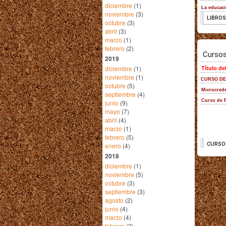
diciembre
(1)
noviembre
(3)
octubre
(3)
abril
(3)
marzo
(1)
febrero
(2)
2019
diciembre
(1)
noviembre
(1)
octubre
(5)
septiembre
(4)
junio
(9)
mayo
(7)
abril
(4)
marzo
(1)
febrero
(5)
enero
(4)
2018
diciembre
(1)
noviembre
(5)
octubre
(3)
septiembre
(3)
agosto
(2)
junio
(4)
marzo
(4)
febrero
(2)