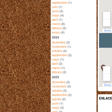
septiembre
(1)
julio
(1)
junio
(2)
mayo
(4)
abril
(1)
marzo
(6)
febrero
(2)
enero
(4)
2024
diciembre
(2)
noviembre
(1)
octubre
(4)
septiembre
(2)
mayo
(1)
abril
(2)
marzo
(1)
febrero
(3)
2023
diciembre
(2)
noviembre
(5)
octubre
(3)
septiembre
(2)
ENLAC
agosto
(2)
junio
(1)
mayo
(2)
abril
(2)