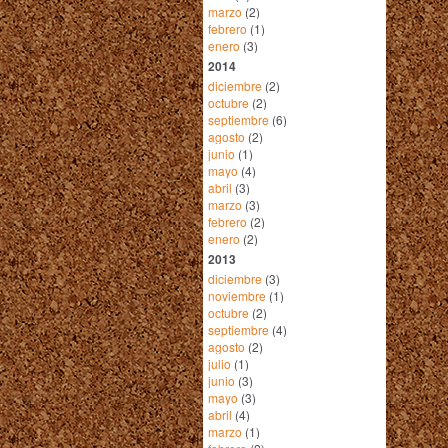
marzo
(2)
febrero
(1)
enero
(3)
2014
diciembre
(2)
octubre
(2)
septiembre
(6)
agosto
(2)
junio
(1)
mayo
(4)
abril
(3)
marzo
(3)
febrero
(2)
enero
(2)
2013
diciembre
(3)
noviembre
(1)
octubre
(2)
septiembre
(4)
agosto
(2)
julio
(1)
junio
(3)
mayo
(3)
abril
(4)
marzo
(1)