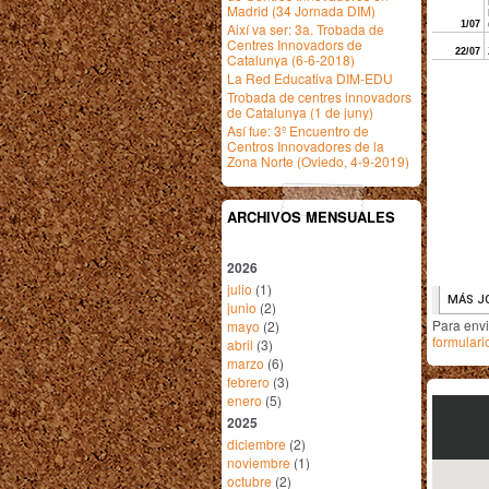
Madrid (34 Jornada DIM)
Així va ser: 3a. Trobada de
Centres Innovadors de
Catalunya (6-6-2018)
La Red Educativa DIM-EDU
Trobada de centres innovadors
de Catalunya (1 de juny)
Así fue: 3º Encuentro de
Centros Innovadores de la
Zona Norte (Oviedo, 4-9-2019)
ARCHIVOS MENSUALES
2026
julio
(1)
junio
(2)
Para env
mayo
(2)
formulari
abril
(3)
marzo
(6)
febrero
(3)
enero
(5)
2025
diciembre
(2)
noviembre
(1)
octubre
(2)