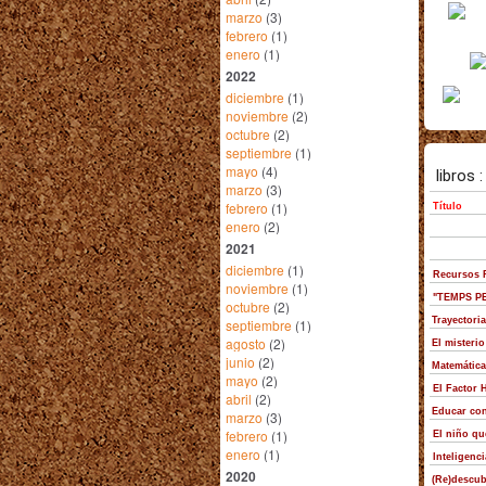
marzo
(3)
febrero
(1)
enero
(1)
2022
diciembre
(1)
noviembre
(2)
octubre
(2)
septiembre
(1)
mayo
(4)
marzo
(3)
febrero
(1)
enero
(2)
2021
diciembre
(1)
noviembre
(1)
octubre
(2)
septiembre
(1)
agosto
(2)
junio
(2)
mayo
(2)
abril
(2)
marzo
(3)
febrero
(1)
enero
(1)
2020