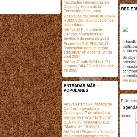
Facultades Innovadoras en
Calidad y Mejora de la
RED ED
Educación (9 de junio)
2 capítulos del MANUAL PARA
HUMANOS i reivindicación de
asignaturas
Así fue: 6º Encuentro de
Centros Innovadores en
Sevilla: 6 de mayo de 2026
educativ
Encuentro DIM-EDU/AV+D
particip
"Innovación para la mejora
6.000 est
educativa" en Alicante (21 de
abril 2027)
Su objet
Así fue: CreativIA 24 h.y 171
orientada
Jornada DIM-EDU :21 de abril
formació
de 2026
contribui
bienesta
Ver más.
ENTRADAS MÁS
POPULARES
Próximo
Així va estar: 15 ª Trobada de
Centres innovadors a
Catalunya (17 de setembre)
Así fue: 59 ENCUENTRO DE
CENTROS INNOVADORES
(Madrid, 27-10-2021)
Así fue el I Encuentro Nacional
de Centros Innovadores en