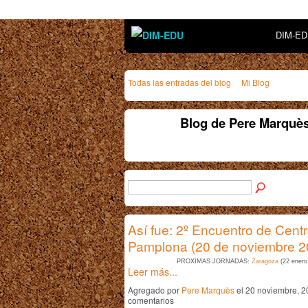
DIM-E
Todas las entradas del blog
Mi Blog
Blog de Pere Marquè
Así fue: 2º Encuentro de Cent
Pamplona (20 de noviembre 2
PRÓXIMAS JORNADAS:
Zaragoza
(22 enero
Leer más...
Agregado por
Pere Marquès
el 20 noviembre, 2
comentarios