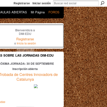
Registrarse
Iniciar sesión
AULAS ABIERTAS
Mi Página
FOROS
Bienvenido/a a
DIM-EDU
Registrarse
o
Inicia la sesión
AS SOBRE LAS JORNADAS DIM-EDU
ÓXIMA JORNADA: 30
DE SEPTIEMBRE
Inscripción abierta
Trobada de Centres Innovadors de
Catalunya
adas