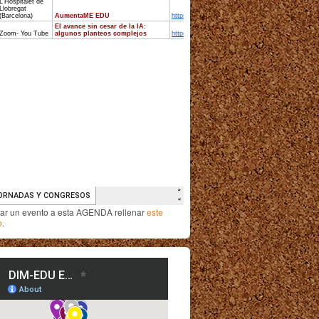
iar un evento a esta AGENDA rellenar
este
o
.