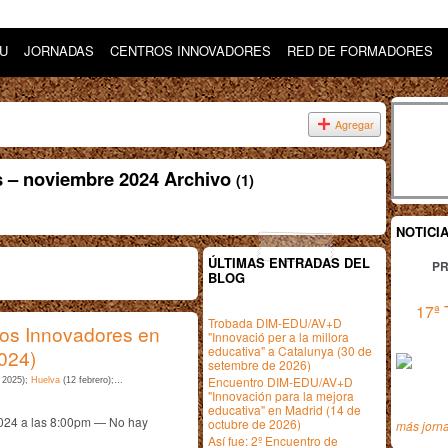
DU
JORNADAS
CENTROS INNOVADORES
RED DE FORMADORES
Agregar
s – noviembre 2024 Archivo
(1)
NOTICI
ÚLTIMAS ENTRADAS DEL
PR
BLOG
17ª 
Trobada DIM-EDU/AV+D
ros Innovadores en
"Innovació per a la millora
educativa" a Catalunya (30 de
024)
setembre de 2026)
Encuentro DIM-EDU/AV+D
 2025);
Huelva
(12 febrero);…
"Innovación para la mejora
educativa" en Madrid (14 de
024 a las 8:00pm — No hay
octubre de 2026)
más jorn
Así fue: 2º Encuentro de