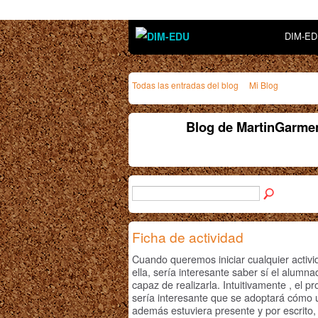
DIM-E
Todas las entradas del blog
Mi Blog
Blog de MartinGarmen
Ficha de actividad
Cuando queremos iniciar cualquier activi
ella, sería interesante saber sí el alum
capaz de realizarla. Intuitivamente , el p
sería interesante que se adoptará cómo 
además estuviera presente y por escrito