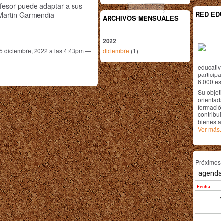
fesor puede adaptar a sus
 Martin Garmendia
RED ED
ARCHIVOS MENSUALES
2022
5 diciembre, 2022 a las 4:43pm —
diciembre
(1)
educativ
particip
6.000 est
Su objet
orientada
formació
contribui
bienesta
Ver más.
Próximo