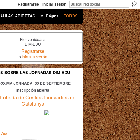
Registrarse
Iniciar sesión
AULAS ABIERTAS
Mi Página
FOROS
Bienvenido/a a
DIM-EDU
Registrarse
o
Inicia la sesión
AS SOBRE LAS JORNADAS DIM-EDU
ÓXIMA JORNADA: 30
DE SEPTIEMBRE
Inscripción abierta
Trobada de Centres Innovadors de
Catalunya
adas