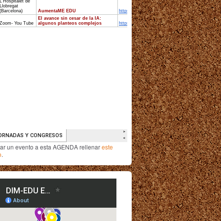
iar un evento a esta AGENDA rellenar
este
o
.