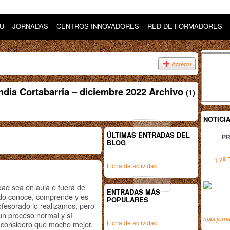
DU
JORNADAS
CENTROS INNOVADORES
RED DE FORMADORES
Agregar
dia Cortabarria – diciembre 2022 Archivo
(1)
NOTICI
ÚLTIMAS ENTRADAS DEL
PR
BLOG
17ª 
Ficha de actividad
dad sea en aula o fuera de
ENTRADAS MÁS
nado conoce, comprende y es
POPULARES
rofesorado lo realizamos, pero
un proceso normal y sí
más jorn
Ficha de actividad
, considero que mocho mejor.