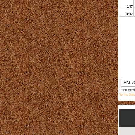
Para env
formulari