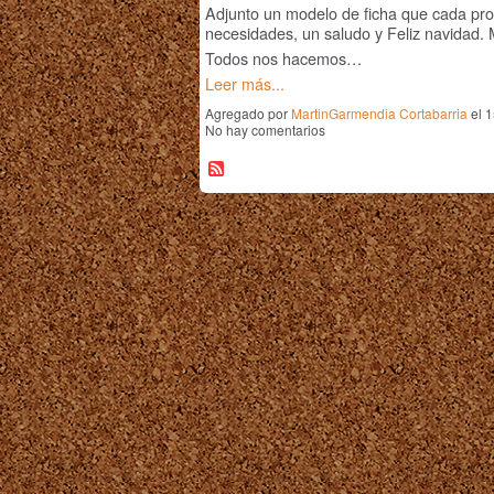
Adjunto un modelo de ficha que cada pro
necesidades, un saludo y Feliz navidad.
Todos nos hacemos…
Leer más...
Agregado por
MartinGarmendia Cortabarria
el 1
No hay comentarios