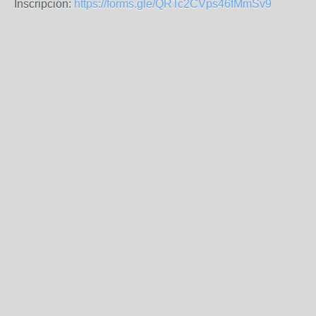
Inscripción:
https://forms.gle/QRTc2CVps46fMmSv9