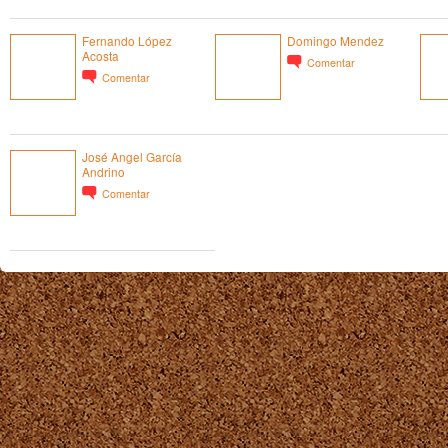
Fernando López
Domingo Mendez
Acosta
Comentar
Comentar
José Angel García
Andrino
Comentar