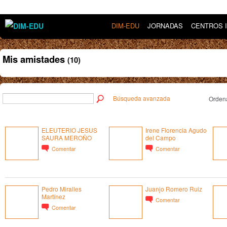
DIM-EDU
JORNADAS
CENTROS 
Mis amistades
(10)
Búsqueda avanzada
Ordena
ELEUTERIO JESUS
Irene Florencia Agudo
SAURA MEROÑO
del Campo
Comentar
Comentar
Pedro Miralles
Juanjo Romero Ruiz
Martínez
Comentar
Comentar