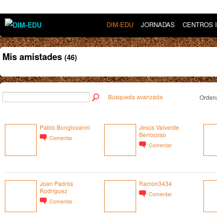
DIM-EDU
JORNADAS
CENTROS 
Mis amistades
(46)
Búsqueda avanzada
Ordena
Pablo Bongiovanni
Jesús Valverde
Berrocoso
Comentar
Comentar
Joan Padrós
Ramon3434
Rodríguez
Comentar
Comentar