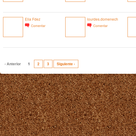
Elia Fdez
lourdes.domenech
Comentar
Comentar
‹ Anterior
1
2
3
Siguiente ›