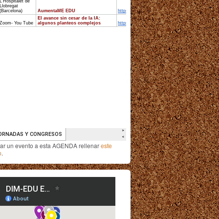
iar un evento a esta AGENDA rellenar
este
o
.