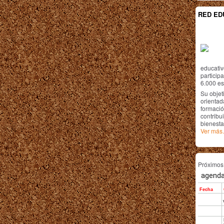
RED ED
educativ
particip
6.000 est
Su objet
orientada
formació
contribui
bienesta
Ver más.
Próximo