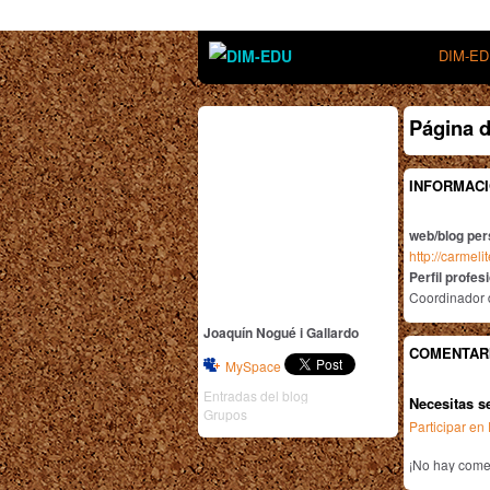
DIM-E
Página d
INFORMACI
web/blog per
http://carmeli
Perfil profes
Coordinador d
Joaquín Nogué i Gallardo
COMENTAR
MySpace
Entradas del blog
Necesitas s
Grupos
Participar e
¡No hay comen