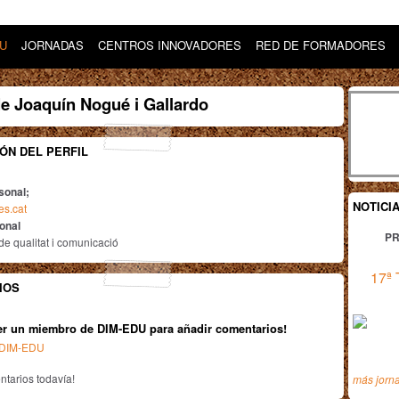
DU
JORNADAS
CENTROS INNOVADORES
RED DE FORMADORES
e Joaquín Nogué i Gallardo
ÓN DEL PERFIL
sonal;
NOTICI
tes.cat
ional
PR
e qualitat i comunicació
17ª 
IOS
er un miembro de DIM-EDU para añadir comentarios!
n DIM-EDU
tarios todavía!
más jorn