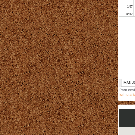
Para env
formulari