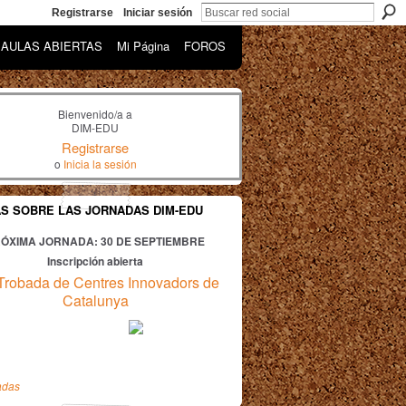
Registrarse
Iniciar sesión
AULAS ABIERTAS
Mi Página
FOROS
Bienvenido/a a
DIM-EDU
Registrarse
o
Inicia la sesión
AS SOBRE LAS JORNADAS DIM-EDU
ÓXIMA JORNADA: 30
DE SEPTIEMBRE
Inscripción abierta
Trobada de Centres Innovadors de
Catalunya
adas