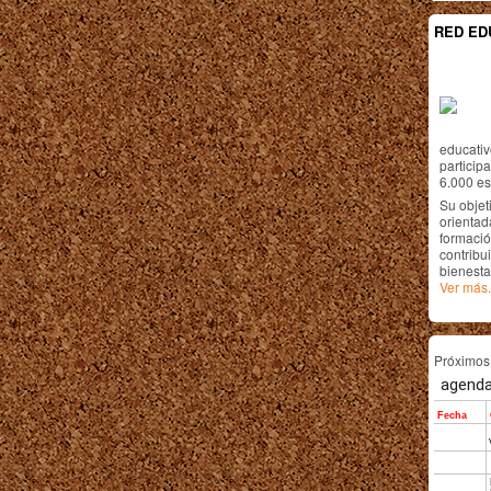
RED ED
educativ
particip
6.000 est
Su objet
orientada
formació
contribui
bienesta
Ver más.
Próximo