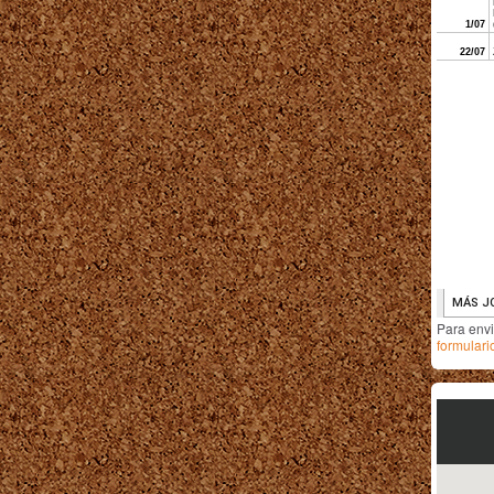
Para env
formulari