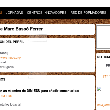
DU
JORNADAS
CENTROS INNOVADORES
RED DE FORMADORES
e Marc Bassó Ferrer
ÓN DEL PERFIL
sonal;
NOTICI
//www.cimupc.org/
ional
PR
 divulgació
17ª 
IOS
er un miembro de DIM-EDU para añadir comentarios!
n DIM-EDU
tarios todavía!
más jorn