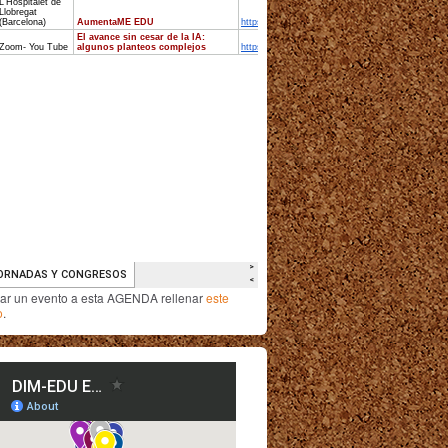
iar un evento a esta AGENDA rellenar
este
o
.