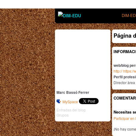
DIM-E
Página d
INFORMACI
web/blog per
http:// https:
Perfil profes
Director àrea
Marc Bassó Ferrer
COMENTAR
MySpace
Entradas del blog
Necesitas s
Grupos
Participar e
¡No hay comen