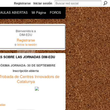
Registrarse
Iniciar sesión
AULAS ABIERTAS
Mi Página
FOROS
Bienvenido/a a
DIM-EDU
Registrarse
o
Inicia la sesión
AS SOBRE LAS JORNADAS DIM-EDU
ÓXIMA JORNADA: 30
DE SEPTIEMBRE
Inscripción abierta
Trobada de Centres Innovadors de
Catalunya
adas