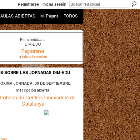
Registrarse
Iniciar sesión
AULAS ABIERTAS
Mi Página
FOROS
Bienvenido/a a
DIM-EDU
Registrarse
o
Inicia la sesión
AS SOBRE LAS JORNADAS DIM-EDU
ÓXIMA JORNADA: 30
DE SEPTIEMBRE
Inscripción abierta
Trobada de Centres Innovadors de
Catalunya
adas