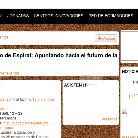
DU
JORNADAS
CENTROS INNOVADORES
RED DE FORMADORES
entos
Agregar
o de Espiral: Apuntando hacia el futuro de la
NOTICI
Ver eventos
PR
ASISTEN (1)
17ª 
bre, 2014
at 5pm to
13 diciembre,
elona
stadi, 12 – 22.
Barcelona
Ver todos
a:
http://blogs.ciberespiral.org…
jornadas
 Espiral, Educación y
da 25 aniversario de Espiral:
más jorn