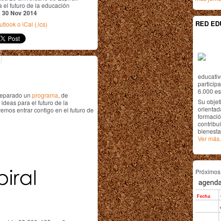
 el futuro de la educación
:
30 Nov 2014
RED ED
tlook o iCal (.ics)
educativ
particip
6.000 est
preparado un
programa
, de
Su objet
ideas para el futuro de la
orientada
emos entrar contigo en el futuro de
formació
contribui
bienesta
Ver más.
Próximo