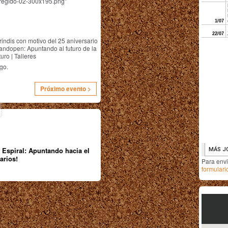
rregido-02-300x195.png"
indis con motivo del 25 aniversario
andopen: Apuntando al futuro de la
uro | Talleres
go.
Próximo evento >
 Espiral: Apuntando hacia el
arios!
Para env
formulari