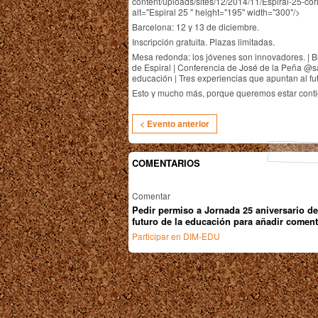
content/uploads/sites/12/2014/11/Espiral-25-co
alt="Espiral 25 " height="195" width="300"/>
Barcelona: 12 y 13 de diciembre.
Inscripción gratuita. Plazas limitadas.
Mesa redonda: los jóvenes son innovadores. | Br
de Espiral | Conferencia de José de la Peña @s
educación | Tres experiencias que apuntan al fut
Esto y mucho más, porque queremos estar conti
< Evento anterior
COMENTARIOS
Comentar
Pedir permiso a Jornada 25 aniversario de
futuro de la educación para añadir coment
Participar en DIM-EDU