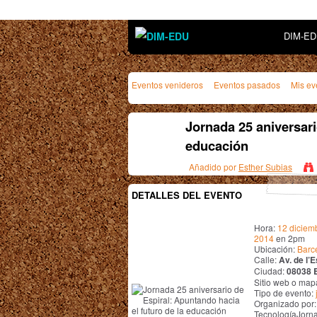
DIM-E
Eventos venideros
Eventos pasados
Mis ev
Jornada 25 aniversari
educación
Añadido por
Esther Subias
DETALLES DEL EVENTO
Hora:
12 diciem
2014
en 2pm
Ubicación:
Barc
Calle:
Av. de l’E
Ciudad:
08038 
Sitio web o map
Tipo de evento:
Organizado por:
TecnologíaJorna