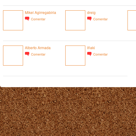
Mikel Agirregabiria
dreig
Comentar
Comentar
Alberto Armada
Iñaki
Comentar
Comentar