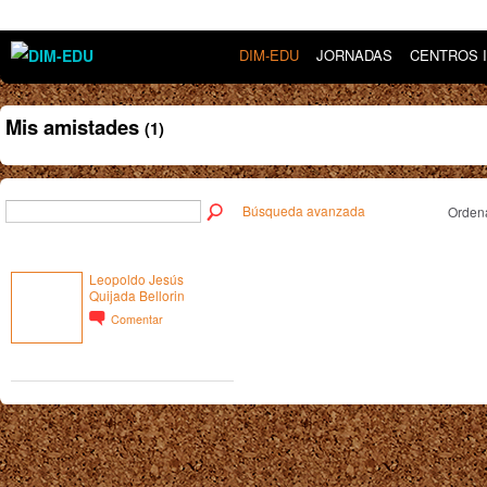
DIM-EDU
JORNADAS
CENTROS 
Mis amistades
(1)
Búsqueda avanzada
Ordena
Leopoldo Jesús
Quijada Bellorin
Comentar