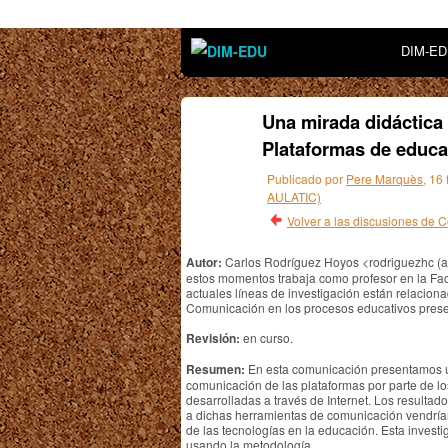
DIM-E
Una mirada didáctica
Plataformas de educac
Publicado por
Pere Marquès
, 16
AULATIC)
Volver a las discusiones de
Autor:
Carlos Rodríguez Hoyos <rodriguezhc (a)
estos momentos trabaja como profesor en la Fa
actuales líneas de investigación están relaciona
Comunicación en los procesos educativos presen
Revisión:
en curso.
Resumen:
En esta comunicación presentamos un 
comunicación de las plataformas por parte de lo
desarrolladas a través de Internet. Los resulta
a dichas herramientas de comunicación vendrían 
de las tecnologías en la educación. Esta investi
usando la metodología