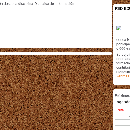
ón desde la disciplina Didáctica de la formación
RED ED
educativ
particip
6.000 est
Su objet
orientada
formació
contribui
bienesta
Ver más.
Próximo