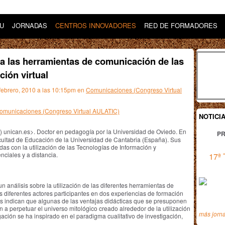
DU
JORNADAS
CENTROS INNOVADORES
RED DE FORMADORES
 a las herramientas de comunicación de las
ión virtual
 febrero, 2010 a las 10:15pm en
Comunicaciones (Congreso Virtual
 Comunicaciones (Congreso Virtual AULATIC)
NOTICI
 unican.es>. Doctor en pedagogía por la Universidad de Oviedo. En
PR
cultad de Educación de la Universidad de Cantabria (España). Sus
das con la utilización de las Tecnologías de Información y
ciales y a distancia.
17ª 
análisis sobre la utilización de las diferentes herramientas de
s diferentes actores participantes en dos experiencias de formación
dos indican que algunas de las ventajas didácticas que se presuponen
a perpetuar el universo mitológico creado alrededor de la utilización
más jorn
gación se ha inspirado en el paradigma cualitativo de investigación,