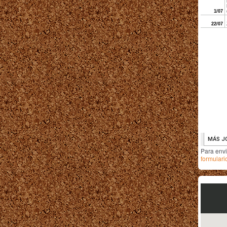
Para env
formulari