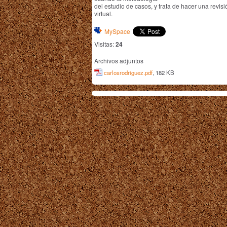
del estudio de casos, y trata de hacer una revisi
virtual.
MySpace
Visitas:
24
Archivos adjuntos
carlosrodriguez.pdf
, 182 KB