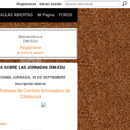
Registrarse
Iniciar sesión
AULAS ABIERTAS
Mi Página
FOROS
Bienvenido/a a
DIM-EDU
Registrarse
o
Inicia la sesión
AS SOBRE LAS JORNADAS DIM-EDU
ÓXIMA JORNADA: 30
DE SEPTIEMBRE
Inscripción abierta
Trobada de Centres Innovadors de
Catalunya
adas