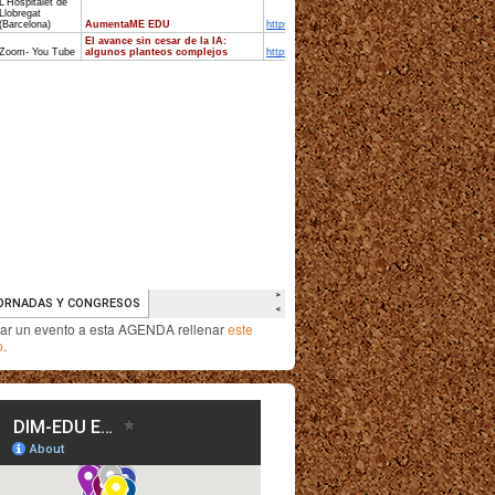
iar un evento a esta AGENDA rellenar
este
o
.