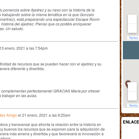
 ponencia sobre Ajedrez y su nexo con la historia de la
 trabajando sobre la misma temática en la que Gonzalo
martnez)
, está preparando una espectacular Escape Room
la historia del ajedrez. Pienso que os podéis enriquecer
as. Un saludo.
13 enero, 2021 a las 7:54pm
nfinidad de recursos que se pueden hacer con el ajedrez y su
nera diferente y divertida.
se complementan perfectamente! GRACIAS María por ofrecer
 trabajar en las aulas.
dez Amigo
el
21 enero, 2021 a las 9:25am
ENLAC
a y transversal que afronta la relación entre la historia en
 Muy buenos los recursos que se exponen para la adquisición de
anera más amena y divertida y que favorecerá la innovación a
ativos.