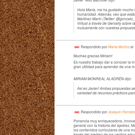
Hola María, me ha gustado mucho tu
humanidad. Además, veo que estás
Martínez Marín (Twitter:
@gonzalo_
Virtual a través de Genially sobre 
mutuamente con vuestras propuest
Respondido por
María Muñoz
el
Muchas gracias Miriam!
Es nuestro trabajo dar a conocer la i
gran utilidad para aprender de una ma
MIRIAM MONREAL ALADRÉN dijo:
Así es Javier! Ambas propuestas 
variedad de recursos prácticos para
Respondido por
Joaquín Fernán
Ponencia muy enriquecedora, innovador
general con la historia del ajedrez.
los contenidos curriculares de una m
través del ajedrez de los centros educ