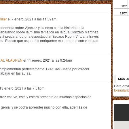
iller
el
7 enero, 2021 a las 11:59am
onencia sobre Ajedrez y su nexo con la historia de la
abajando sobre la misma temática en la que Gonzalo Martínez
está preparando una espectacular Escape Room Virtual a través
edrez. Pienso que os podéis enriquecer mutuamente con vuestras
EAL ALADRÉN
el
11 enero, 2021 a las 9:24am
 complementan perfectamente! GRACIAS María por ofrecer
rabajar en las aulas.
Para env
13 enero, 2021 a las 7:51pm
formulari
jedrez estuvo, está y estará presente en muchos aspectos de
genial y se podrá aprender mucho con ella, además de