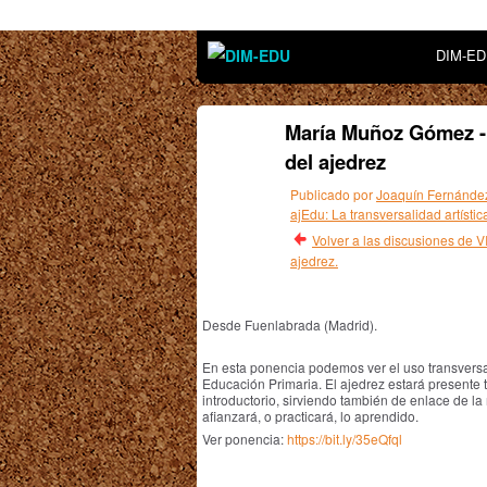
DIM-E
María Muñoz Gómez - 
del ajedrez
Publicado por
Joaquín Fernánde
ajEdu: La transversalidad artístic
Volver a las discusiones de 
ajedrez.
Desde Fuenlabrada (Madrid).
En esta ponencia podemos ver el uso transversal
Educación Primaria. El ajedrez estará presente 
introductorio, sirviendo también de enlace de la
afianzará, o practicará, lo aprendido.
Ver ponencia:
https://bit.ly/35eQfql