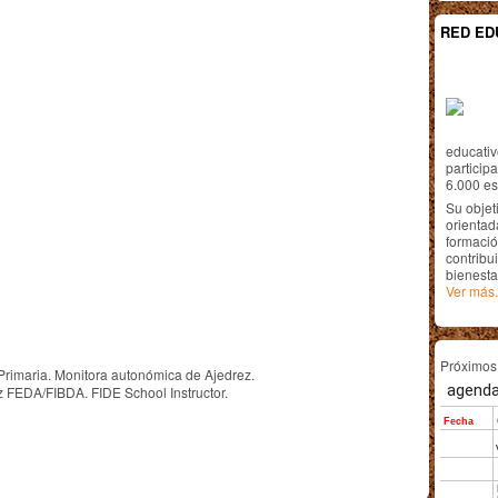
RED ED
educativ
particip
6.000 est
Su objet
orientada
formació
contribui
bienesta
Ver más.
Próximo
rimaria. Monitora autonómica de Ajedrez.
 FEDA/FIBDA. FIDE School Instructor.