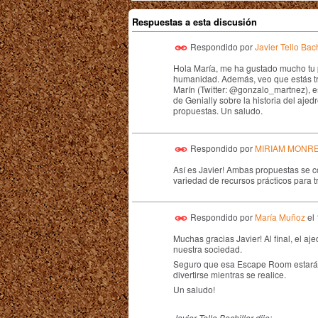
Respuestas a esta discusión
Respondido por
Javier Tello Bach
Hola María, me ha gustado mucho tu p
humanidad. Además, veo que estás tr
Marín (Twitter:
@gonzalo_martnez)
, 
de Genially sobre la historia del aj
propuestas. Un saludo.
Respondido por
MIRIAM MONR
Así es Javier! Ambas propuestas se
variedad de recursos prácticos para t
Respondido por
María Muñoz
el
Muchas gracias Javier! Al final, el a
nuestra sociedad.
Seguro que esa Escape Room estará 
divertirse mientras se realice.
Un saludo!
Javier Tello Bachiller dijo: