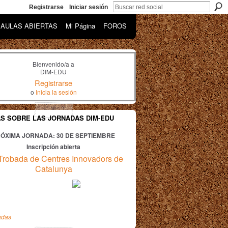
Registrarse
Iniciar sesión
AULAS ABIERTAS
Mi Página
FOROS
Bienvenido/a a
DIM-EDU
Registrarse
o
Inicia la sesión
AS SOBRE LAS JORNADAS DIM-EDU
ÓXIMA JORNADA: 30
DE SEPTIEMBRE
Inscripción abierta
Trobada de Centres Innovadors de
Catalunya
adas