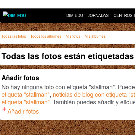
DIM-EDU
JORNADAS
CENTROS 
Todas las fotos
Todos los álbumes
Mis fotos
Mis álbumes
Todas las fotos están etiquetadas 
Añadir fotos
No hay ninguna foto con etiqueta "stallman". Pued
etiqueta "stallman"
,
noticias de blog con etiqueta "s
etiqueta "stallman"
. También puedes añadir y etiquet
Añadir fotos