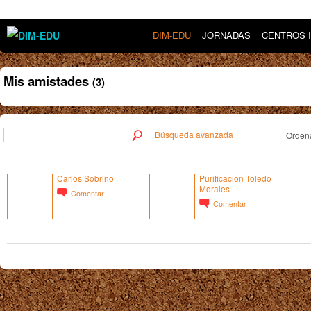
DIM-EDU
JORNADAS
CENTROS 
Mis amistades
(3)
Búsqueda avanzada
Ordena
Carlos Sobrino
Purificacion Toledo
Morales
Comentar
Comentar